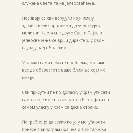
служена Света тајна Јелеосвећења.
Позивају се сви верујући који имају
здравствених проблема да учествују у
молитви. Као и све друге Свете Тајне и
Јелеосвећење се врши директно, у овом
случају над оболелим.
Уколико сами немате проблема, молимо
вас да обавестите ваше ближње који их
имају.
Сви присутни ће по доласку у храм уписати
само своје име на листу која ће стајати на
самом уласку у храм са десне стране.
Потребно је да свако ко је у могућности
понесе 1 килограм брашна и 1 литар уља