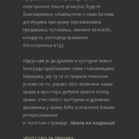
електронске поште (и-мејла) будете
благовремено обавештени о свим битним
догађајима при храму (организована
предавања, путовања, ликовне изложбе,
концерти, распоред празничих
богослужења итд.).
Идеја нам је да духовни и културни живот
Београда приближимо свим становницима
Миријева, јер су се остварили повољни
услови за то, управо због величине нашег
храма и простора уређене крипте испод
храма. Учесталост културних и духовних
дешавања у храму биће условљена Вашим
интересовањем
и посетом странице.
Хвала на подршци!
УПУТСТВО ЗА ПРИЈАВУ