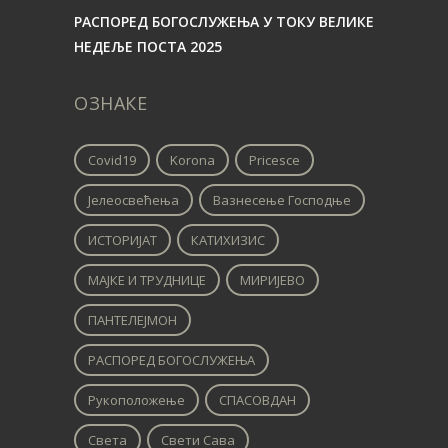
РАСПОРЕД БОГОСЛУЖЕЊА У ТОКУ ВЕЛИКЕ
НЕДЕЉЕ ПОСТА 2025
ОЗНАКЕ
Covid19
Korona
Pricesce
Јелеосвећења
Вазнесење Господње
ИСТОРИЈАТ
КАТИХИЗИС
МАЈКЕ И ТРУДНИЦЕ
МИРИЈЕВО
ПАНТЕЛЕЈМОН
РАСПОРЕД БОГОСЛУЖЕЊА
Рукоположење
СПАСОВДАН
Света
Свети Сава