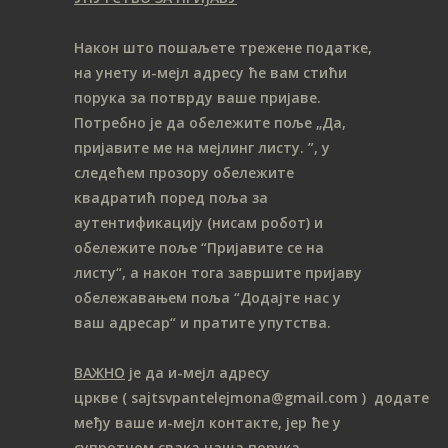
Након што пошаљете трежене податке,
на унету и-мејл адресу ће вам стићи
порука за потврду ваше пријаве.
Потребно је да обележите поље „Да,
пријавите ме на мeјлинг листу.
”, у
следећем прозору обележите
ква
дратић поред поља за
аутентификацију (нисам робот) и
обележите поље “Пријавите се на
листу“, а након тога завршите пријаву
обележавањем поља “Додајте нас у
ваш адресар“ и пратите упутства.
ВАЖНО
је да и-мејл адресу
цркве
( sajtsvpantelejmona
@gmail.com )
додате
међу ваше и-мејл контакте, јер ће у
супротном свака наша порука