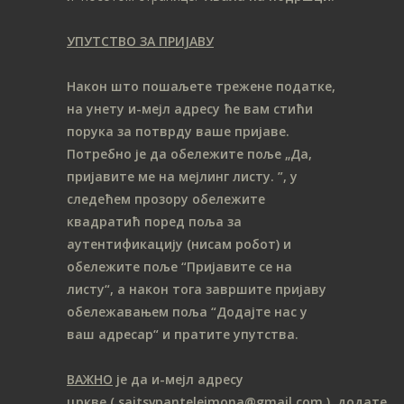
УПУТСТВО ЗА ПРИЈАВУ
Након што пошаљете трежене податке,
на унету и-мејл адресу ће вам стићи
порука за потврду ваше пријаве.
Потребно је да обележите поље „Да,
пријавите ме на мeјлинг листу.
”, у
следећем прозору обележите
ква
дратић поред поља за
аутентификацију (нисам робот) и
обележите поље “Пријавите се на
листу“, а након тога завршите пријаву
обележавањем поља “Додајте нас у
ваш адресар“ и пратите упутства.
ВАЖНО
је да и-мејл адресу
цркве
( sajtsvpantelejmona
@gmail.com )
додате