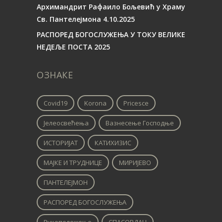
Архимандрит Рафаило Бољевић у Храму
Св. Пантелејмона 4.10.2025
РАСПОРЕД БОГОСЛУЖЕЊА У ТОКУ ВЕЛИКЕ
НЕДЕЉЕ ПОСТА 2025
ОЗНАКЕ
Covid19
Korona
Pricesce
Јелеосвећења
Вазнесење Господње
ИСТОРИЈАТ
КАТИХИЗИС
МАЈКЕ И ТРУДНИЦЕ
МИРИЈЕВО
ПАНТЕЛЕЈМОН
РАСПОРЕД БОГОСЛУЖЕЊА