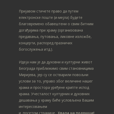
Пријавом стичете право да путем
електронске поште (и-мејла) будете
благовремено обавештени о свим битним
догађајима при храму (организована
предавања, путовања, ликовне изложбе,
концерти, распоред празничих
богослужења итд.).
Идеја нам је да духовни и културни живот
Београда приближимо свим становницима
Миријева, јер су се остварили повољни
услови за то, управо због величине нашег
храма и простора уређене крипте испод
храма. Учесталост културних и духовних
дешавања у храму биће условљена Вашим
интересовањем
и посетом странице.
Хвала на подршци!