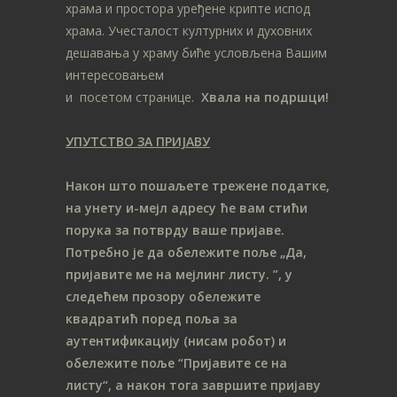
храма и простора уређене крипте испод
храма. Учесталост културних и духовних
дешавања у храму биће условљена Вашим
интересовањем
и посетом странице.
Хвала на подршци!
УПУТСТВО ЗА ПРИЈАВУ
Након што пошаљете трежене податке,
на унету и-мејл адресу ће вам стићи
порука за потврду ваше пријаве.
Потребно је да обележите поље „Да,
пријавите ме на мeјлинг листу.
”, у
следећем прозору обележите
ква
дратић поред поља за
аутентификацију (нисам робот) и
обележите поље “Пријавите се на
листу“, а након тога завршите пријаву