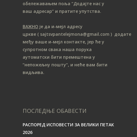
обележавањем поља “Додајте нас у
ваш адресар“ и пратите упутства.
ВАЖНО
је да и-мејл адресу
цркве
( sajtsvpantelejmona
@gmail.com )
додате
међу ваше и-мејл контакте, јер ће у
супротном свака наша порука
аутоматски бити премештена у
“непожељну пошту“, и неће вам бити
видљива.
ПОСЛЕДЊЕ ОБАВЕСТИ
РАСПОРЕД ИСПОВЕСТИ ЗА ВЕЛИКИ ПЕТАК
2026