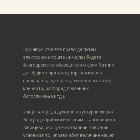
Пријавом стичете право да путем
електронске поште (и-мејла) будете
благовремено обавештени о свим битним
догађајима при храму (организована
предавања, путовања, ликовне изложбе,
концерти, распоред празничих
богослужења итд.).
Идеја нам је да духовни и културни живот
Београда приближимо свим становницима
Миријева, јер су се остварили повољни
услови за то, управо због величине нашег