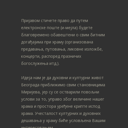
Пријавом стичете право да путем
електронске поште (и-мејла) будете
благовремено обавештени о свим битним
догађајима при храму (организована
предавања, путовања, ликовне изложбе,
концерти, распоред празничих
богослужења итд.).
Идеја нам је да духовни и културни живот
Београда приближимо свим становницима
Миријева, јер су се остварили повољни
услови за то, управо због величине нашег
храма и простора уређене крипте испод
храма. Учесталост културних и духовних
дешавања у храму биће условљена Вашим
интересовањем