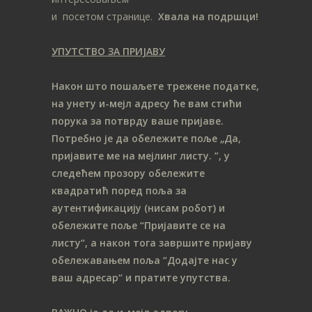
и посетом странице.
Хвала на подршци!
УПУТСТВО ЗА ПРИЈАВУ
Након што пошаљете трежене податке,
на унету и-мејл адресу ће вам стићи
порука за потврду ваше пријаве.
Потребно је да обележите поље „Да,
пријавите ме на мeјлинг листу.
”, у
следећем прозору обележите
ква
дратић поред поља за
аутентификацију (нисам робот) и
обележите поље “Пријавите се на
листу“, а након тога завршите пријаву
обележавањем поља “Додајте нас у
ваш адресар“ и пратите упутства.