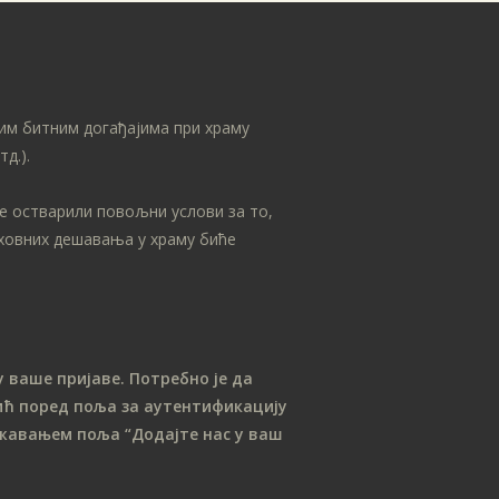
Архиве
април 2026
јануар 2026
им битним догађајима при храму
септембар 2025
д.).
април 2025
јануар 2025
се остварили повољни услови за то,
новембар 2024
уховних дешавања у храму биће
април 2024
март 2024
јануар 2024
април 2023
 ваше пријаве. Потребно је да
ћ поред поља за аутентификацију
април 2022
лежавањем поља “Додајте нас у ваш
децембар 2021
април 2021