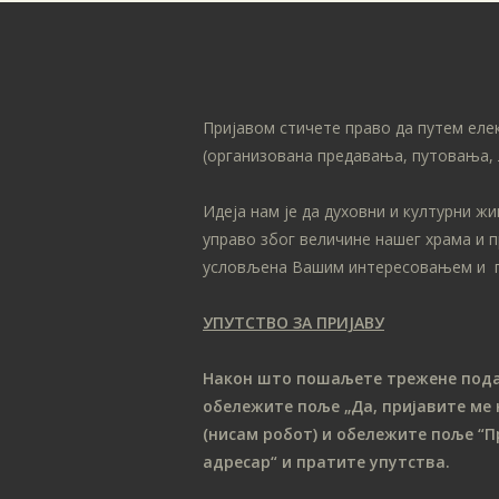
Пријавом стичете право да путем еле
(организована предавања, путовања, 
Идеја нам је да духовни и културни ж
управо због величине нашег храма и 
условљена Вашим интересовањем и 
УПУТСТВО ЗА ПРИЈАВУ
Након што пошаљете трежене податк
обележите поље „Да, пријавите ме 
(нисам робот) и обележите поље “П
адресар“ и пратите упутства.