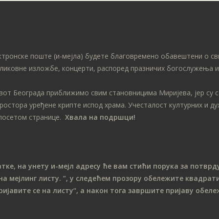
ктронске поште (и-мејла) будете благовремено обавештени о св
ликовне изложбе, концерти, распоред празничих богослужења ит
ивот Београда приближимо свим становницима Миријева, јер су 
простора уређене крипте испод храма. Учесталост културних и д
посетом странице.
Хвала на подршци!
е, на унету и-мејл адресу ће вам стићи порука за потврду
на мeјлинг листу.
”, у следећем прозору обележите ква
драти
ријавите се на листу“, а након тога завршите пријаву обе