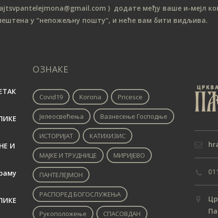
sajtsvpantelejmona
@gmail.com )
додате међу ваше и-мејл кон
мештена у “непожељну пошту“, и неће вам бити видљива.
ОЗНАКЕ
ЕТАК
Covid19
Korona
Pricesce
Јелеосвећења
Вазнесење Господње
ЛИКЕ
ИСТОРИЈАТ
КАТИХИЗИС
hr
НЕ И
МАЈКЕ И ТРУДНИЦЕ
МИРИЈЕВО
01
раму
ПАНТЕЛЕЈМОН
РАСПОРЕД БОГОСЛУЖЕЊА
Цр
ЛИКЕ
Па
Рукоположење
СПАСОВДАН