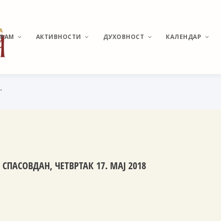
ХРАМ
АКТИВНОСТИ
ДУХОВНОСТ
КАЛЕНДАР
"
ИСТОРИЈАТ МИРИЈЕВА
ВЕСТИ И ДЕШАВАЊА
О ПОНАШАЊУ У ЦРКВИ
РАСПОРЕД
БОГОСЛУЖЕЊА
ХРАМ СВЕТОГ
КАТИХИЗИС
ВЕЛИКОМУЧЕНИКА
ПАНТЕЛЕЈМОНА
СВЕТЕ ТАЈНЕ
ПОМОЗИ ИЗГРАДЊУ
МОЛИТВЕ И АКАТИСТИ
СПАСОВДАН, ЧЕТВРТАК 17. МАЈ 2018
АКТУЕЛНЕ ТЕМЕ
УЧЕСТАЛА ПИТАЊА И
ОДГОВОРИ