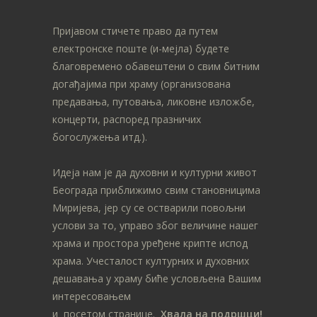
Пријавом стичете право да путем
електронске поште (и-мејла) будете
благовремено обавештени о свим битним
догађајима при храму (организована
предавања, путовања, ликовне изложбе,
концерти, распоред празничих
богослужења итд.).
Идеја нам је да духовни и културни живот
Београда приближимо свим становницима
Миријева, јер су се остварили повољни
услови за то, управо због величине нашег
храма и простора уређене крипте испод
храма. Учесталост културних и духовних
дешавања у храму биће условљена Вашим
интересовањем
и посетом странице.
Хвала на подршци!