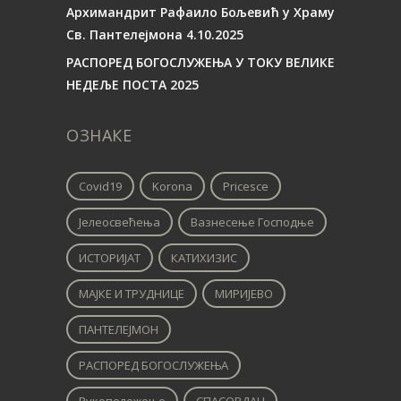
Архимандрит Рафаило Бољевић у Храму
Св. Пантелејмона 4.10.2025
РАСПОРЕД БОГОСЛУЖЕЊА У ТОКУ ВЕЛИКЕ
НЕДЕЉЕ ПОСТА 2025
ОЗНАКЕ
Covid19
Korona
Pricesce
Јелеосвећења
Вазнесење Господње
ИСТОРИЈАТ
КАТИХИЗИС
МАЈКЕ И ТРУДНИЦЕ
МИРИЈЕВО
ПАНТЕЛЕЈМОН
РАСПОРЕД БОГОСЛУЖЕЊА