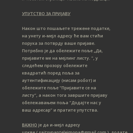
УПУТСТВО ЗА ПРИЈАВУ
Након што пошаљете трежене податке,
на унету и-мејл адресу ће вам стићи
порука за потврду ваше пријаве.
Потребно је да обележите поље „Да,
пријавите ме на мeјлинг листу.
”, у
следећем прозору обележите
ква
дратић поред поља за
аутентификацију (нисам робот) и
обележите поље “Пријавите се на
листу“, а након тога завршите пријаву
обележавањем поља “Додајте нас у
ваш адресар“ и пратите упутства.
ВАЖНО
је да и-мејл адресу
цркве
( sajtsvpantelejmona
@gmail.com )
додате