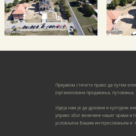
Пријавом стичете право да путем еле
(организована предавања, путовања, 
Идеја нам је да духовни и културни ж
управо због величине нашег храма и 
условљена Вашим интересовањем и 