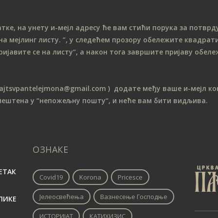
е, на унету и-мејл адресу ће вам стићи порука за потврду
на мeјлинг листу.
”, у следећем прозору обележите ква
драти
ријавите се на листу“, а након тога завршите пријаву обе
sajtsvpantelejmona
@gmail.com )
додате међу ваше и-мејл кон
мештена у “непожељну пошту“, и неће вам бити видљива.
ОЗНАКЕ
ЕТАК
Covid19
Korona
Pricesce
Јелеосвећења
Вазнесење Господње
ЛИКЕ
ИСТОРИЈАТ
КАТИХИЗИС