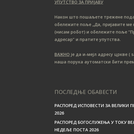
УПУТСТВО ЗА ПРИЈАВУ
Након што пошаљете трежене податк
обележите поље „Да, пријавите ме 
(нисам робот) и обележите поље “П
адресар“ и пратите упутства.
ВАЖНО
је да и-мејл адресу цркве
( 
наша порука аутоматски бити пре
ПОСЛЕДЊЕ ОБАВЕСТИ
РАСПОРЕД ИСПОВЕСТИ ЗА ВЕЛИКИ П
2026
РАСПОРЕД БОГОСЛУЖЕЊА У ТОКУ ВЕ
НЕДЕЉЕ ПОСТА 2026