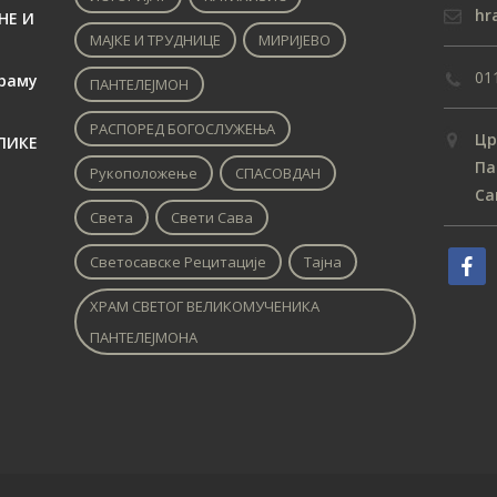
hr
НЕ И
МАЈКЕ И ТРУДНИЦЕ
МИРИЈЕВО
01
раму
ПАНТЕЛЕЈМОН
РАСПОРЕД БОГОСЛУЖЕЊА
Цр
ЛИКЕ
Па
Рукоположење
СПАСОВДАН
Са
Света
Свети Сава
Светосавске Рецитације
Тајна
ХРАМ СВЕТОГ ВЕЛИКОМУЧЕНИКА
ПАНТЕЛЕЈМОНА