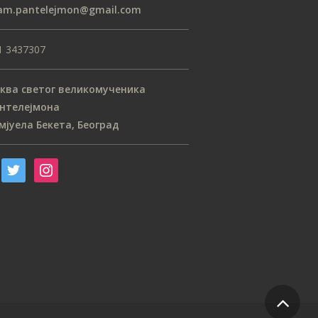
am.pantelejmon@gmail.com
децембар 2018
новембар 2018
1 3437307
октобар 2018
септембар 2018
ква светог великомученика
нтелејмона
август 2018
мјуела Бекета, Београд
јул 2018
мај 2018
април 2018
март 2018
фебруар 2018
јануар 2018
децембар 2017
новембар 2017