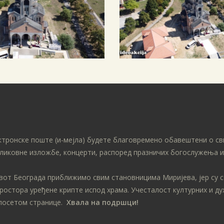
ктронске поште (и-мејла) будете благовремено обавештени о св
ликовне изложбе, концерти, распоред празничих богослужења ит
ивот Београда приближимо свим становницима Миријева, јер су 
простора уређене крипте испод храма. Учесталост културних и д
посетом странице.
Хвала на подршци!