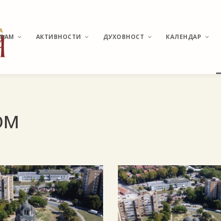
ХРАМ
АКТИВНОСТИ
ДУХОВНОСТ
КАЛЕНДАР
ИСТОРИЈАТ МИРИЈЕВА
ВЕСТИ И ДЕШАВАЊА
О ПОНАШАЊУ У ЦРКВИ
РАСПОРЕД
ом
БОГОСЛУЖЕЊА
ХРАМ СВЕТОГ
КАТИХИЗИС
ВЕЛИКОМУЧЕНИКА
ПАНТЕЛЕЈМОНА
СВЕТЕ ТАЈНЕ
ПОМОЗИ ИЗГРАДЊУ
МОЛИТВЕ И АКАТИСТИ
АКТУЕЛНЕ ТЕМЕ
УЧЕСТАЛА ПИТАЊА И
ОДГОВОРИ