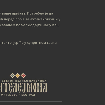
јануар 2021
новембар 2020
 ваше пријаве. Потребно је да
август 2020
ћ поред поља за аутентификацију
јун 2020
лежавањем поља “Додајте нас у ваш
мај 2020
април 2020
такте, јер ће у супротном свака
март 2020
фебруар 2020
јануар 2020
септембар 2019
август 2019
јул 2019
април 2019
март 2019
јануар 2019