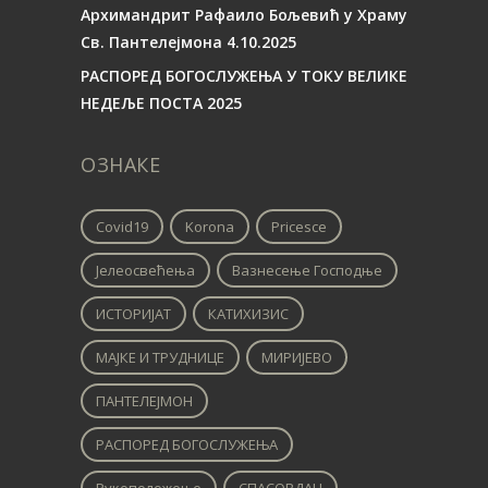
Архимандрит Рафаило Бољевић у Храму
Св. Пантелејмона 4.10.2025
РАСПОРЕД БОГОСЛУЖЕЊА У ТОКУ ВЕЛИКЕ
НЕДЕЉЕ ПОСТА 2025
ОЗНАКЕ
Covid19
Korona
Pricesce
Јелеосвећења
Вазнесење Господње
ИСТОРИЈАТ
КАТИХИЗИС
МАЈКЕ И ТРУДНИЦЕ
МИРИЈЕВО
ПАНТЕЛЕЈМОН
РАСПОРЕД БОГОСЛУЖЕЊА