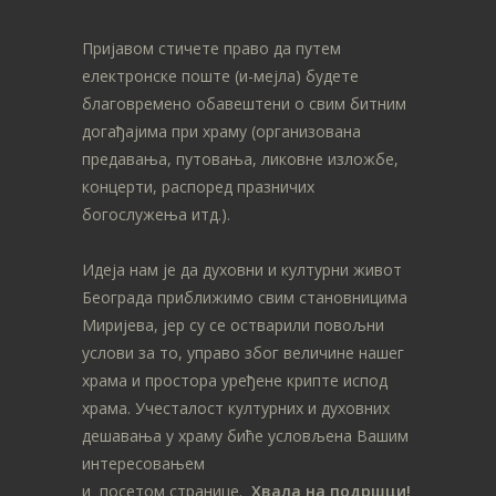
Пријавом стичете право да путем
електронске поште (и-мејла) будете
благовремено обавештени о свим битним
догађајима при храму (организована
предавања, путовања, ликовне изложбе,
концерти, распоред празничих
богослужења итд.).
Идеја нам је да духовни и културни живот
Београда приближимо свим становницима
Миријева, јер су се остварили повољни
услови за то, управо због величине нашег
храма и простора уређене крипте испод
храма. Учесталост културних и духовних
дешавања у храму биће условљена Вашим
интересовањем
и посетом странице.
Хвала на подршци!