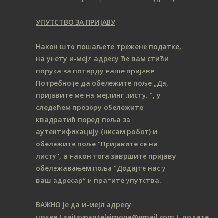
УПУТСТВО ЗА ПРИЈАВУ
Након што пошаљете трежене податке,
на унету и-мејл адресу ће вам стићи
порука за потврду ваше пријаве.
Потребно је да обележите поље „Да,
пријавите ме на мeјлинг листу.
”, у
следећем прозору обележите
ква
дратић поред поља за
аутентификацију (нисам робот) и
обележите поље “Пријавите се на
листу“, а након тога завршите пријаву
обележавањем поља “Додајте нас у
ваш адресар“ и пратите упутства.
ВАЖНО
је да и-мејл адресу
цркве
( sajtsvpantelejmona
@gmail.com )
додате