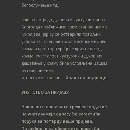
богослужења итд.).
Идеја нам је да духовни и културни живот
Београда приближимо свим становницима
Миријева, јер су се остварили повољни
услови за то, управо због величине нашег
храма и простора уређене крипте испод
храма. Учесталост културних и духовних
дешавања у храму биће условљена Вашим
интересовањем
и посетом странице.
Хвала на подршци!
УПУТСТВО ЗА ПРИЈАВУ
Након што пошаљете трежене податке,
на унету и-мејл адресу ће вам стићи
порука за потврду ваше пријаве.
Потребно је да обележите поље „Да,