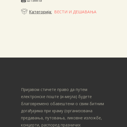
штампа
ВЕСТИ И ДЕШАВАЊА
Категорија:
Пријавом стичете право да путем
електронске поште (и-мејла) будете
благовремено обавештени о свим битним
догађајима при храму (организована
предавања, путовања, ликовне изложбе,
концерти, распоред празничих