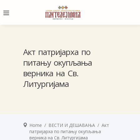
Aкт патријарха по
питању окупљања
верника на Св.
Литургијама
Home
/
ВЕСТИ И ДЕШАВАЊА
/
Aкт
патријарха по питању окупљања
верника на Св. Литургијама