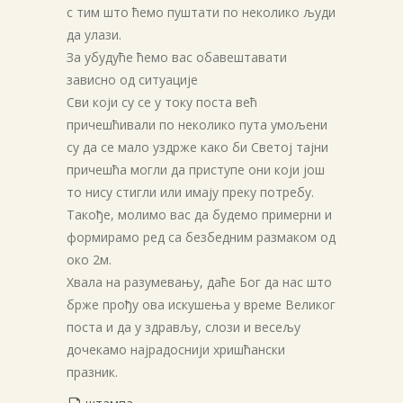
с тим што ћемо пуштати по неколико људи
да улази.
За убудуће ћемо вас обавештавати
зависно од ситуације
Сви који су се у току поста већ
причешћивали по неколико пута умољени
су да се мало уздрже како би Светој тајни
причешћа могли да приступе они који још
то нису стигли или имају преку потребу.
Такође, молимо вас да будемо примерни и
формирамо ред са безбедним размаком од
око 2м.
Хвала на разумевању, даће Бог да нас што
брже прођу ова искушења у време Великог
поста и да у здрављу, слози и весељу
дочекамо најрадоснији хришћански
празник.