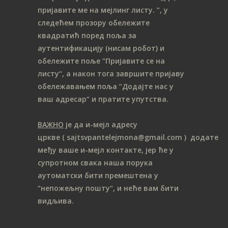
пријавите ме на мeјлинг листу.
”, у
следећем прозору обележите
ква
дратић поред поља за
аутентификацију (нисам робот) и
обележите поље “Пријавите се на
листу“, а након тога завршите пријаву
обележавањем поља “Додајте нас у
ваш адресар“ и пратите упутства.
ВАЖНО
је да и-мејл адресу
цркве
( sajtsvpantelejmona
@gmail.com )
додате
међу ваше и-мејл контакте, јер ће у
супротном свака наша порука
аутоматски бити премештена у
“непожељну пошту“, и неће вам бити
видљива.