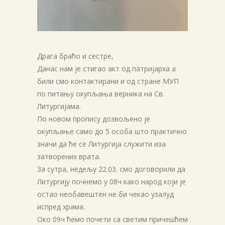
Драга браћо и сестре,
Данас нам је стигао акт од патријарха а
били смо контактирани и од стране МУП
по питању окупљања верника на Св.
Литургијама.
По новом пропису дозвољено је
окупљање само до 5 особа што практично
значи да ће се Литургија служити иза
затворених врата.
За сутра, недељу 22.03. смо договорили да
Литургију почнемо у 08ч како народ који је
остао необавештен не би чекао узалуд
испред храма.
Око 09ч ћемо почети са светим причешћем