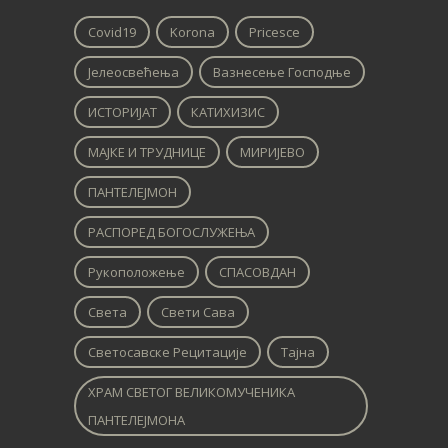
Covid19
Korona
Pricesce
Јелеосвећења
Вазнесење Господње
ИСТОРИЈАТ
КАТИХИЗИС
МАЈКЕ И ТРУДНИЦЕ
МИРИЈЕВО
ПАНТЕЛЕЈМОН
РАСПОРЕД БОГОСЛУЖЕЊА
Рукоположење
СПАСОВДАН
Света
Свети Сава
Светосавске Рецитације
Тајна
ХРАМ СВЕТОГ ВЕЛИКОМУЧЕНИКА
ПАНТЕЛЕЈМОНА