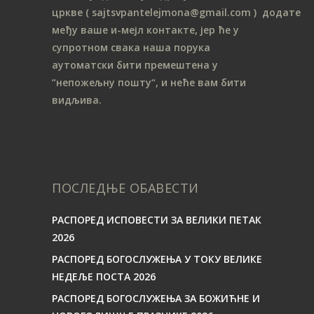
цркве
( sajtsvpantelejmona
@gmail.com )
додате
међу ваше и-мејл контакте, јер ће у
супротном свака наша порука
аутоматски бити премештена у
“непожељну пошту“, и неће вам бити
видљива.
ПОСЛЕДЊЕ ОБАВЕСТИ
РАСПОРЕД ИСПОВЕСТИ ЗА ВЕЛИКИ ПЕТАК
2026
РАСПОРЕД БОГОСЛУЖЕЊА У ТОКУ ВЕЛИКЕ
НЕДЕЉЕ ПОСТА 2026
РАСПОРЕД БОГОСЛУЖЕЊА ЗА БОЖИЋНЕ И