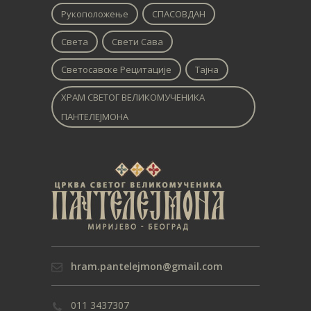
Рукоположење
СПАСОВДАН
Света
Свети Сава
Светосавске Рецитације
Тајна
ХРАМ СВЕТОГ ВЕЛИКОМУЧЕНИКА
ПАНТЕЛЕЈМОНА
hram.pantelejmon@gmail.com
011 3437307