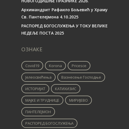
НОВОГОДИШЊЕ ПРАЗНИКЕ 2026.
Архимандрит Рафаило Бољевић у Храму
Св. Пантелејмона 4.10.2025
РАСПОРЕД БОГОСЛУЖЕЊА У ТОКУ ВЕЛИКЕ
НЕДЕЉЕ ПОСТА 2025
ОЗНАКЕ
Covid19
Korona
Pricesce
Јелеосвећења
Вазнесење Господње
ИСТОРИЈАТ
КАТИХИЗИС
МАЈКЕ И ТРУДНИЦЕ
МИРИЈЕВО
ПАНТЕЛЕЈМОН
РАСПОРЕД БОГОСЛУЖЕЊА