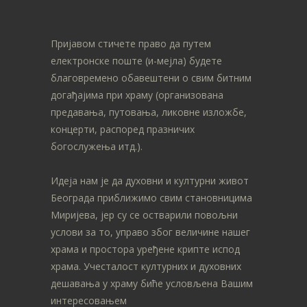
Пријавом стичете право да путем
електронске поште (и-мејла) будете
благовремено обавештени о свим битним
догађајима при храму (организована
предавања, путовања, ликовне изложбе,
концерти, распоред празничих
богослужења итд.).
Идеја нам је да духовни и културни живот
Београда приближимо свим становницима
Миријева, јер су се остварили повољни
услови за то, управо због величине нашег
храма и простора уређене крипте испод
храма. Учесталост културних и духовних
дешавања у храму биће условљена Вашим
интересовањем