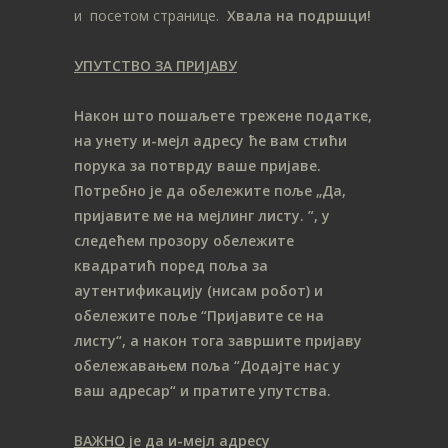
и посетом странице.
Хвала на подршци!
УПУТСТВО ЗА ПРИЈАВУ
Након што пошаљете трежене податке,
на унету и-мејл адресу ће вам стићи
порука за потврду ваше пријаве.
Потребно је да обележите поље „Да,
пријавите ме на мeјлинг листу.
”, у
следећем прозору обележите
ква
дратић поред поља за
аутентификацију (нисам робот) и
обележите поље “Пријавите се на
листу“, а након тога завршите пријаву
обележавањем поља “Додајте нас у
ваш адресар“ и пратите упутства.
ВАЖНО
је да и-мејл адресу