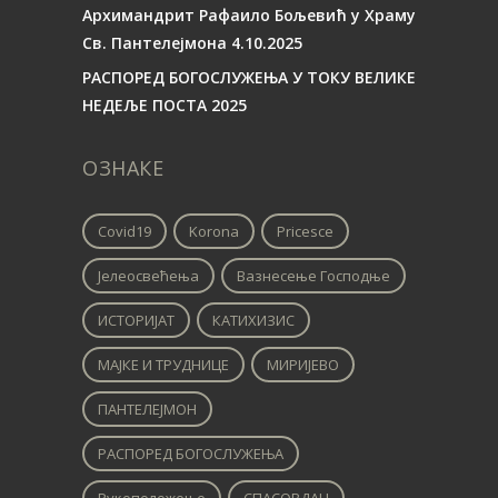
Архимандрит Рафаило Бољевић у Храму
Св. Пантелејмона 4.10.2025
РАСПОРЕД БОГОСЛУЖЕЊА У ТОКУ ВЕЛИКЕ
НЕДЕЉЕ ПОСТА 2025
ОЗНАКЕ
Covid19
Korona
Pricesce
Јелеосвећења
Вазнесење Господње
ИСТОРИЈАТ
КАТИХИЗИС
МАЈКЕ И ТРУДНИЦЕ
МИРИЈЕВО
ПАНТЕЛЕЈМОН
РАСПОРЕД БОГОСЛУЖЕЊА