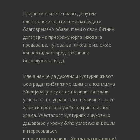
Пријавом стичете право да путем
електронске поште (и-мејла) будете
благовремено обавештени о свим битним
догађајима при храму (организована
предавања, путовања, ликовне изложбе,
концерти, распоред празничих
богослужења итд.).
Идеја нам је да духовни и културни живот
Београда приближимо свим становницима
Миријева, јер су се остварили повољни
услови за то, управо због величине нашег
храма и простора уређене крипте испод
храма. Учесталост културних и духовних
дешавања у храму биће условљена Вашим
интересовањем
и посетом странице.
Хвала на подршци!