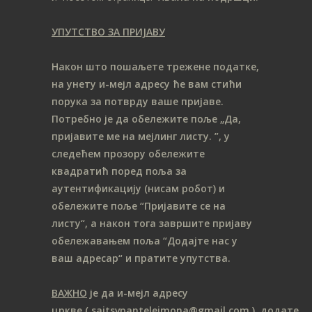
УПУТСТВО ЗА ПРИЈАВУ
Након што пошаљете трежене податке,
на унету и-мејл адресу ће вам стићи
порука за потврду ваше пријаве.
Потребно је да обележите поље „Да,
пријавите ме на мeјлинг листу.
”, у
следећем прозору обележите
ква
дратић поред поља за
аутентификацију (нисам робот) и
обележите поље “Пријавите се на
листу“, а након тога завршите пријаву
обележавањем поља “Додајте нас у
ваш адресар“ и пратите упутства.
ВАЖНО
је да и-мејл адресу
цркве
( sajtsvpantelejmona
@gmail.com )
додате