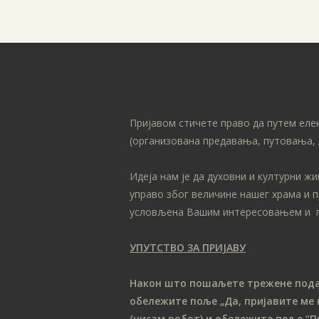
Пријавом стичете право да путем еле
(организована предавања, путовања, 
Идеја нам је да духовни и културни ж
управо због величине нашег храма и 
условљена Вашим интересовањем и 
УПУТСТВО ЗА ПРИЈАВУ
Након што пошаљете трежене податк
обележите поље „Да, пријавите ме 
(нисам робот) и обележите поље “П