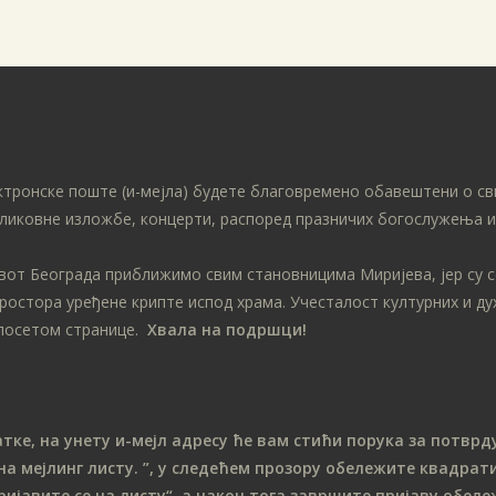
ктронске поште (и-мејла) будете благовремено обавештени о св
ликовне изложбе, концерти, распоред празничих богослужења ит
ивот Београда приближимо свим становницима Миријева, јер су 
простора уређене крипте испод храма. Учесталост културних и д
посетом странице.
Хвала на подршци!
е, на унету и-мејл адресу ће вам стићи порука за потврду
на мeјлинг листу.
”, у следећем прозору обележите ква
драти
ријавите се на листу“, а након тога завршите пријаву обе