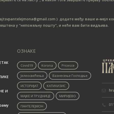
sajtsvpantelejmona
@gmail.com )
додате међу ваше и-мејл кон
мештена у “непожељну пошту“, и неће вам бити видљива.
ОЗНАКЕ
ЕТАК
Covid19
Korona
Pricesce
Јелеосвећења
Вазнесење Господње
ЛИКЕ
ИСТОРИЈАТ
КАТИХИЗИС
hr
НЕ И
МАЈКЕ И ТРУДНИЦЕ
МИРИЈЕВО
01
раму
ПАНТЕЛЕЈМОН