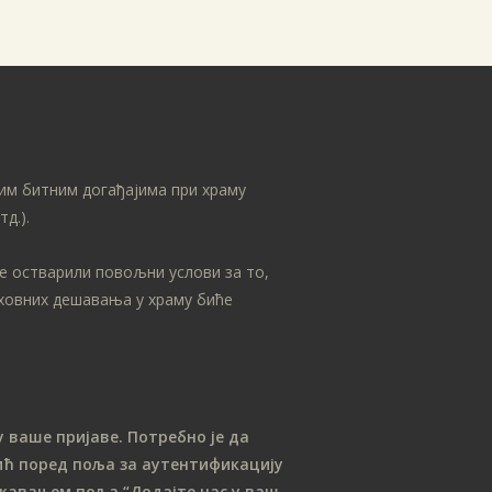
Архиве
април 2026
јануар 2026
септембар 2025
април 2025
им битним догађајима при храму
јануар 2025
д.).
новембар 2024
април 2024
се остварили повољни услови за то,
уховних дешавања у храму биће
март 2024
јануар 2024
април 2023
април 2022
 ваше пријаве. Потребно је да
децембар 2021
ћ поред поља за аутентификацију
април 2021
лежавањем поља “Додајте нас у ваш