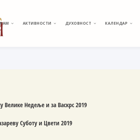
ХРАМ
АКТИВНОСТИ
ДУХОВНОСТ
КАЛЕНДАР
ИСТОРИЈАТ МИРИЈЕВА
ВЕСТИ И ДЕШАВАЊА
О ПОНАШАЊУ У ЦРКВИ
РАСПОРЕД
БОГОСЛУЖЕЊА
ХРАМ СВЕТОГ
КАТИХИЗИС
ВЕЛИКОМУЧЕНИКА
ПАНТЕЛЕЈМОНА
СВЕТЕ ТАЈНЕ
ПОМОЗИ ИЗГРАДЊУ
МОЛИТВЕ И АКАТИСТИ
у Велике Недеље и за Васкрс 2019
АКТУЕЛНЕ ТЕМЕ
зареву Суботу и Цвети 2019
УЧЕСТАЛА ПИТАЊА И
ОДГОВОРИ