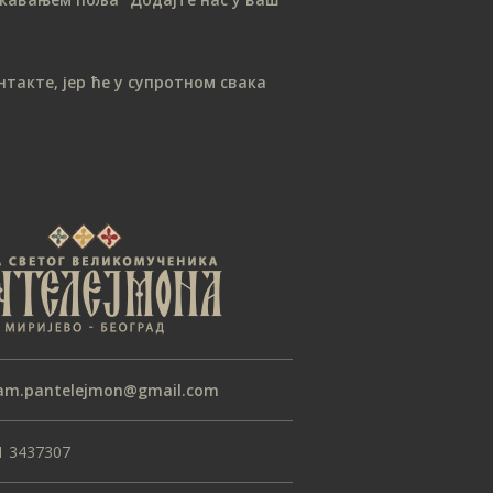
јануар 2021
новембар 2020
август 2020
такте, јер ће у супротном свака
јун 2020
мај 2020
април 2020
март 2020
фебруар 2020
јануар 2020
септембар 2019
август 2019
јул 2019
am.pantelejmon@gmail.com
април 2019
1 3437307
март 2019
јануар 2019