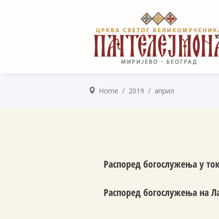
Home
/
2019
/
април
Распоред богослужења у ток
Распоред богослужења на Ла