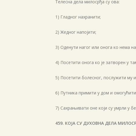
Телесна дела милосрђа су ова:
1) Гладног нахранити;
2) Жедног напојити;
3) Оденути нагог или онога ко нема на
4) Посетити онога ко је затворен у та
5) Посетити болесног, послужити му и
6) Путника примити у дом и омогућити
7) Сахрањивати оне који су умрли у бе
459. КОЈА СУ ДУХОВНА ДЕЛА МИЛОС