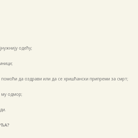
јнужнију одећу;
мници;
 помоћи да оздрави или да се хришћански припреми за смрт;
 му одмор;
ди.
РЂА?