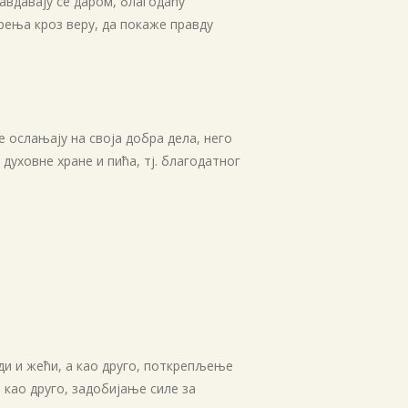
равдавају се даром, благодаћу
јануар 2021
рења кроз веру, да покаже правду
новембар 2020
август 2020
јун 2020
мај 2020
е ослањају на своја добра дела, него
април 2020
духовне хране и пића, тј. благодатног
март 2020
фебруар 2020
јануар 2020
септембар 2019
август 2019
јул 2019
април 2019
ади и жећи, а као друго, поткрепљење
март 2019
 као друго, задобијање силе за
јануар 2019