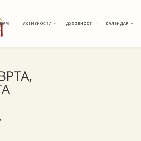
ХРАМ
АКТИВНОСТИ
ДУХОВНОСТ
КАЛЕНДАР
ИСТОРИЈАТ МИРИЈЕВА
ВЕСТИ И ДЕШАВАЊА
О ПОНАШАЊУ У ЦРКВИ
РАСПОРЕД
ВРТА,
БОГОСЛУЖЕЊА
ХРАМ СВЕТОГ
КАТИХИЗИС
ТА
ВЕЛИКОМУЧЕНИКА
ПАНТЕЛЕЈМОНА
СВЕТЕ ТАЈНЕ
ПОМОЗИ ИЗГРАДЊУ
МОЛИТВЕ И АКАТИСТИ
А
АКТУЕЛНЕ ТЕМЕ
УЧЕСТАЛА ПИТАЊА И
ОДГОВОРИ