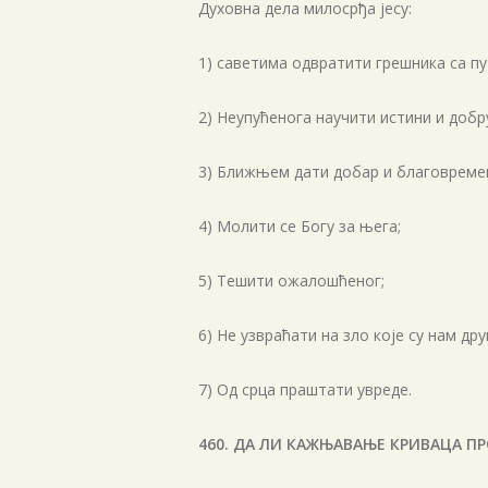
Духовна дела милосрђа јесу:
1) саветима одвратити грешника са пут
2) Неупућенога научити истини и добр
3) Ближњем дати добар и благовремен 
4) Молити се Богу за њега;
5) Тешити ожалошћеног;
6) Не узвраћати на зло које су нам дру
7) Од срца праштати увреде.
460. ДА ЛИ КАЖЊАВАЊЕ КРИВАЦА П