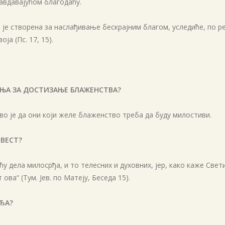
авдавајућом благодаћу.
 је створена за наслађивање бескрајним благом, уследиће, по 
ја (Пс. 17, 15).
ОДЊА ЗА ДОСТИЗАЊЕ БЛАЖЕНСТВА?
о је да они који желе блаженство треба да буду милостиви.
ОВЕСТ?
 дела милосрђа, и то телесних и духовних, јер, како каже Свети
ва“ (Тум. Јев. по Матеју, Беседа 15).
РЂА?