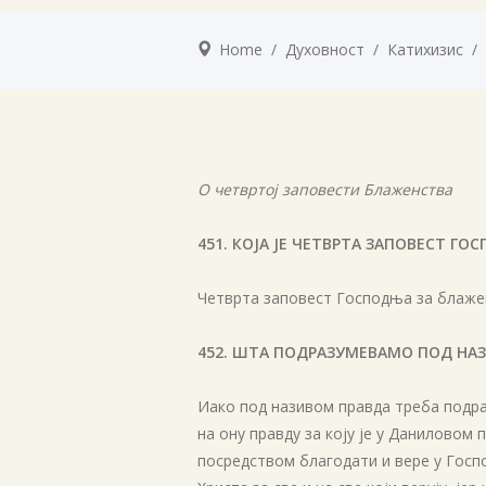
Home
/
Духовност
/
Катихизис
/
О четвртој заповести Блаженства
451. КОЈА ЈЕ ЧЕТВРТА ЗАПОВЕСТ Г
Четврта заповест Господња за блажен
452. ШТА ПОДРАЗУМЕВАМО ПОД НАЗ
Иако под називом правда треба подра
на ону правду за коју је у Даниловом 
посредством благодати и вере у Госпо