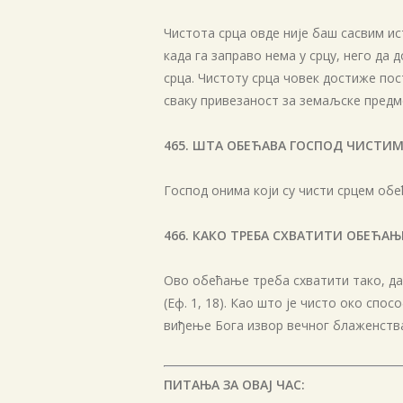
Чистота срца овде није баш сасвим и
када га заправо нема у срцу, него да
срца. Чистоту срца човек достиже по
сваку привезаност за земаљске предме
465. ШТА ОБЕЋАВА ГОСПОД ЧИСТИМ
Господ онима који су чисти срцем обе
466. КАКО ТРЕБА СХВАТИТИ ОБЕЋАЊ
Ово обећање треба схватити тако, да
(Еф. 1, 18). Као што је чисто око спо
виђење Бога извор вечног блаженств
ПИТАЊА ЗА ОВАЈ ЧАС: