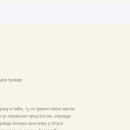
Архиве
април 2026
јануар 2026
септембар 2025
април 2025
јануар 2025
новембар 2024
април 2024
март 2024
дни правде.
јануар 2024
април 2023
април 2022
ану и пиће, ту се првенствено мисли
децембар 2021
оји је окривљен пред Богом, оправда
Правда Божија кроз веру у Исуса
април 2021