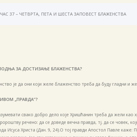
ЧАС 37 – ЧЕТВРТА, ПЕТА И ШЕСТА ЗАПОВЕСТ БЛАЖЕНСТВА
ОСПОДЊА ЗА ДОСТИЗАЊЕ БЛАЖЕНСТВА?
ство је да они који желе блаженство треба да буду гладни и же
ИВОМ „ПРАВДА“?
зумевати свако добро дело које Хришћанин треба да жели као хр
пророштву речено: да се доведе вечна правда, тј. да се човек, к
да Исуса Христа (Дан. 9, 24).О тој правди Апостол Павле каже: 