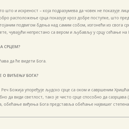
сто што и искреност – која подразумева да човек не показује 
 добро расположење срца показује кроз добре поступке, што пр
стојаним подвигом бдења над самим собом, изгонећи из свога ср
те, чувајући непрестано са вером и љубављу у срцу сећање на 
А СРЦЕМ?
ћава да ће видети Бога.
Е О ВИЂЕЊУ БОГА?
 Реч Божија упоређује људско срце са оком и савршеним Хришћ
собно да види светлост, тако је чисто срце способно да сазрцава
а, обећање виђења Бога представља обећање највишег степена