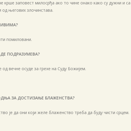
е крше заповест милосрђа ако то чине онако како су дужни и са 
и од његових злочинстава.
ТИВИМА?
ити помиловани.
ВДЕ ПОДРАЗУМЕВА?
од вечне осуде за грехе на Суду Божијем.
ПОДЊА ЗА ДОСТИЗАЊЕ БЛАЖЕНСТВА?
во је да они који желе блаженство треба да буду чисти срцем.