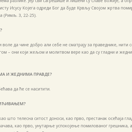
р нема разлике. Јер сви сагрешише и лишени су славе Божије, а оп
ристу Исусу Којега одреди Бог да буде Крвљу Својом жртва поми
(Римљ. 3, 22-25).
?
и воле да чине добро али себе не сматрају за праведнике, нити с
огом – они који жељом и молитвом вере као да су гладни и жедни 
МА И ЖЕДНИМА ПРАВДЕ?
ећава да ће се наситити.
СИЋИВАЊЕМ?
 као што телесна ситост доноси, као прво, престанак осећаја гл
начава, као прво, унутарње успокојење помилованог грешника, а