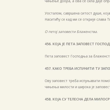
чињење добра, а ова се сила даје опр
Уосталом, савршена ситост душе, која
Наситићу се кад ми се открије слава Тво
О петој заповести Блаженства.
456. КОЈА ЈЕ ПЕТА ЗАПОВЕСТ ГОСП
Пета заповест Господња за блаженств
457. КАКО ТРЕБА ИСПУНИТИ ТУ ЗАП
Ову заповест треба испуњавати помоћу
чињења милости и широка је заповест о
458. КОЈА СУ ТЕЛЕСНА ДЕЛА МИЛОС