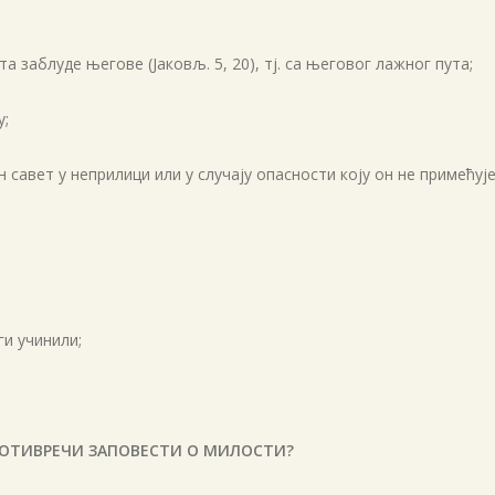
а заблуде његове (Јаковљ. 5, 20), тј. са његовог лажног пута;
у;
савет у неприлици или у случају опасности коју он не примећује
ги учинили;
РОТИВРЕЧИ ЗАПОВЕСТИ О МИЛОСТИ?