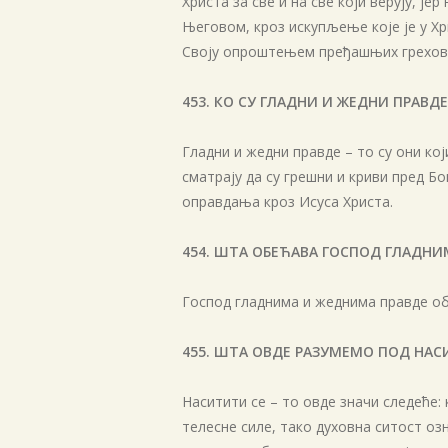
Христа за све и на све који верују, је
Његовом, кроз искупљење које је у Х
Своју опроштењем пређашњих грехова 
453. КО СУ ГЛАДНИ И ЖЕДНИ ПРАВДЕ
Гладни и жедни правде – то су они кој
сматрају да су грешни и криви пред Б
оправдања кроз Исуса Христа.
454. ШТА ОБЕЋАВА ГОСПОД ГЛАДНИ
Господ гладнима и жеднима правде об
455. ШТА ОВДЕ РАЗУМЕМО ПОД НА
Наситити се – то овде значи следеће:
телесне силе, тако духовна ситост оз