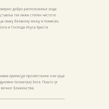
лицемерно добро расположење онда
едставља тек нижи степен чистоте
ца сваку безакону жељу и помисао,
Бога и Господа Исуса Христа.
анима приписује просветљене очи срца
 (духовно посматра) Бога. Пошто је
 вечног блаженства.