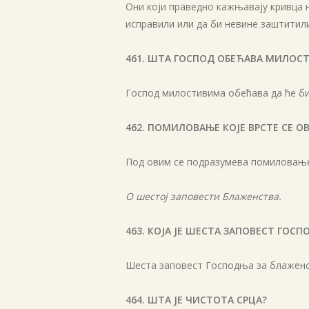
Они који праведно кажњавају кривца н
исправили или да би невине заштитил
461. ШТА ГОСПОД ОБЕЋАВА МИЛОС
Господ милостивима обећава да ће б
462. ПОМИЛОВАЊЕ КОЈЕ ВРСТЕ СЕ О
Под овим се подразумева помиловање 
О шестој заповести Блаженства.
463. КОЈА ЈЕ ШЕСТА ЗАПОВЕСТ ГОС
Шеста заповест Господња за блаженст
464. ШТА ЈЕ ЧИСТОТА СРЦА?