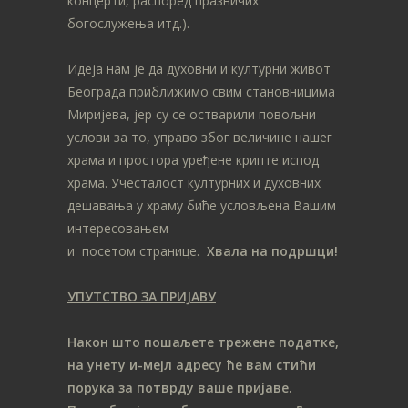
концерти, распоред празничих
богослужења итд.).
Идеја нам је да духовни и културни живот
Београда приближимо свим становницима
Миријева, јер су се остварили повољни
услови за то, управо због величине нашег
храма и простора уређене крипте испод
храма. Учесталост културних и духовних
дешавања у храму биће условљена Вашим
интересовањем
и посетом странице.
Хвала на подршци!
УПУТСТВО ЗА ПРИЈАВУ
Након што пошаљете трежене податке,
на унету и-мејл адресу ће вам стићи
порука за потврду ваше пријаве.