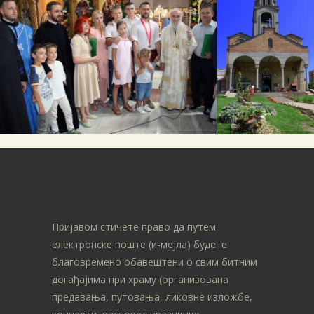
Пријавом стичете право да путем
електронске поште (и-мејла) будете
благовремено обавештени о свим битним
догађајима при храму (организована
предавања, путовања, ликовне изложбе,