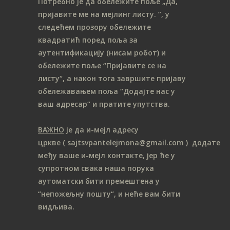
Потребно је да обележите поље „Да,
пријавите ме на мeјлинг листу.
”, у
следећем прозору обележите
ква
дратић поред поља за
аутентификацију (нисам робот) и
обележите поље “Пријавите се на
листу“, а након тога завршите пријаву
обележавањем поља “Додајте нас у
ваш адресар“ и пратите упутства.
ВАЖНО
је да и-мејл адресу
цркве
( sajtsvpantelejmona
@gmail.com )
додате
међу ваше и-мејл контакте, јер ће у
супротном свака наша порука
аутоматски бити премештена у
“непожељну пошту“, и неће вам бити
видљива.