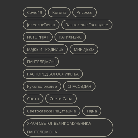
Covid19
Korona
Pricesce
Јелеосвећења
Вазнесење Господње
ИСТОРИЈАТ
КАТИХИЗИС
МАЈКЕ И ТРУДНИЦЕ
МИРИЈЕВО
ПАНТЕЛЕЈМОН
РАСПОРЕД БОГОСЛУЖЕЊА
Рукоположење
СПАСОВДАН
Света
Свети Сава
Светосавске Рецитације
Тајна
ХРАМ СВЕТОГ ВЕЛИКОМУЧЕНИКА
ПАНТЕЛЕЈМОНА