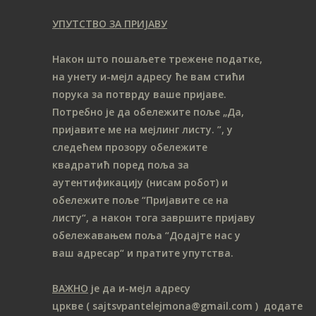
УПУТСТВО ЗА ПРИЈАВУ
Након што пошаљете трежене податке,
на унету и-мејл адресу ће вам стићи
порука за потврду ваше пријаве.
Потребно је да обележите поље „Да,
пријавите ме на мeјлинг листу.
”, у
следећем прозору обележите
ква
дратић поред поља за
аутентификацију (нисам робот) и
обележите поље “Пријавите се на
листу“, а након тога завршите пријаву
обележавањем поља “Додајте нас у
ваш адресар“ и пратите упутства.
ВАЖНО
је да и-мејл адресу
цркве
( sajtsvpantelejmona
@gmail.com )
додате