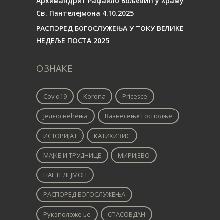
Архимандрит Рафаило Бољевић у Храму
Св. Пантелејмона 4.10.2025
РАСПОРЕД БОГОСЛУЖЕЊА У ТОКУ ВЕЛИКЕ
НЕДЕЉЕ ПОСТА 2025
ОЗНАКЕ
Covid19
Korona
Pricesce
Јелеосвећења
Вазнесење Господње
ИСТОРИЈАТ
КАТИХИЗИС
МАЈКЕ И ТРУДНИЦЕ
МИРИЈЕВО
ПАНТЕЛЕЈМОН
РАСПОРЕД БОГОСЛУЖЕЊА
Рукоположење
СПАСОВДАН