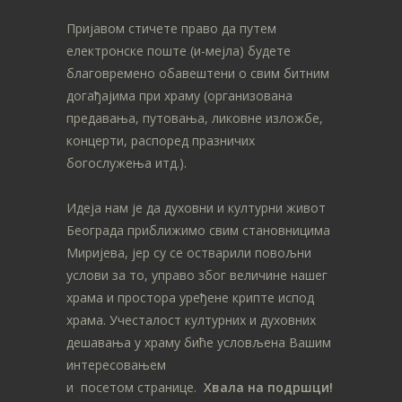
Пријавом стичете право да путем
електронске поште (и-мејла) будете
благовремено обавештени о свим битним
догађајима при храму (организована
предавања, путовања, ликовне изложбе,
концерти, распоред празничих
богослужења итд.).
Идеја нам је да духовни и културни живот
Београда приближимо свим становницима
Миријева, јер су се остварили повољни
услови за то, управо због величине нашег
храма и простора уређене крипте испод
храма. Учесталост културних и духовних
дешавања у храму биће условљена Вашим
интересовањем
и посетом странице.
Хвала на подршци!