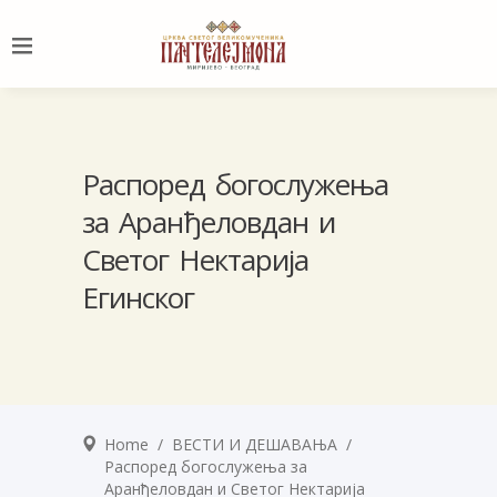
Распоред богослужења
за Аранђеловдан и
Светог Нектарија
Егинског
Home
/
ВЕСТИ И ДЕШАВАЊА
/
Распоред богослужења за
Аранђеловдан и Светог Нектарија