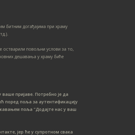
им битним догађајима при храму
д.).
се остварили повољни услови за то,
уховних дешавања у храму биће
 ваше пријаве. Потребно је да
ћ поред поља за аутентификацију
лежавањем поља “Додајте нас у ваш
такте, јер ће у супротном свака