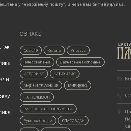
мештена у “непожељну пошту“, и неће вам бити видљива.
ОЗНАКЕ
ЕТАК
Covid19
Korona
Pricesce
Јелеосвећења
Вазнесење Господње
ЛИКЕ
ИСТОРИЈАТ
КАТИХИЗИС
hr
НЕ И
МАЈКЕ И ТРУДНИЦЕ
МИРИЈЕВО
01
раму
ПАНТЕЛЕЈМОН
РАСПОРЕД БОГОСЛУЖЕЊА
Цр
ЛИКЕ
Па
Рукоположење
СПАСОВДАН
Са