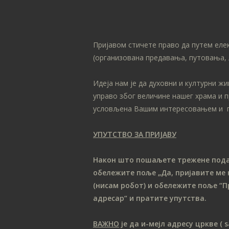
Пријавом стичете право да путем еле
(организована предавања, путовања, 
Идеја нам је да духовни и културни ж
управо због величине нашег храма и 
условљена Вашим интересовањем и 
УПУТСТВО ЗА ПРИЈАВУ
Након што пошаљете трежене податк
обележите поље „Да, пријавите ме 
(нисам робот) и обележите поље “П
адресар“ и пратите упутства.
ВАЖНО
је да и-мејл адресу цркве
( 