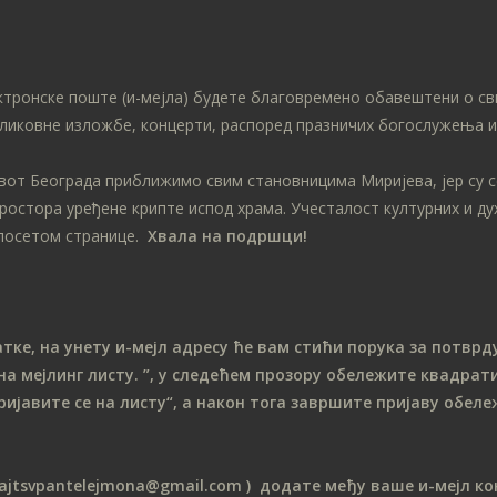
ктронске поште (и-мејла) будете благовремено обавештени о св
ликовне изложбе, концерти, распоред празничих богослужења ит
ивот Београда приближимо свим становницима Миријева, јер су 
простора уређене крипте испод храма. Учесталост културних и д
посетом странице.
Хвала на подршци!
е, на унету и-мејл адресу ће вам стићи порука за потврду
на мeјлинг листу.
”, у следећем прозору обележите ква
драти
ријавите се на листу“, а након тога завршите пријаву обе
sajtsvpantelejmona
@gmail.com )
додате међу ваше и-мејл кон