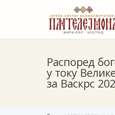
Распоред бо
у току Велик
за Васкрс 20