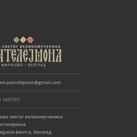
am.pantelejmon@gmail.com
1 3437307
ква светог великомученика
нтелејмона
мјуела Бекета, Београд