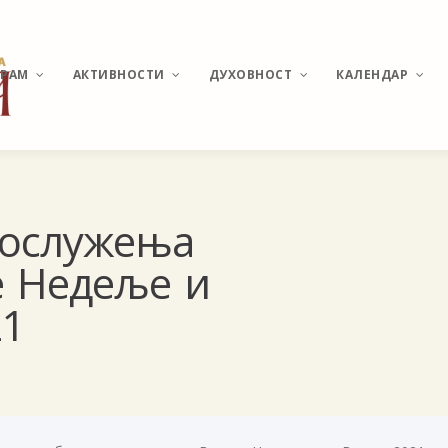
ХРАМ
АКТИВНОСТИ
ДУХОВНОСТ
КАЛЕНДАР
ИСТОРИЈАТ МИРИЈЕВА
ВЕСТИ И ДЕШАВАЊА
О ПОНАШАЊУ У ЦРКВИ
РАСПОРЕД
гослужења
БОГОСЛУЖЕЊА
ХРАМ СВЕТОГ
КАТИХИЗИС
е Недеље и
ВЕЛИКОМУЧЕНИКА
ПАНТЕЛЕЈМОНА
СВЕТЕ ТАЈНЕ
21
ПОМОЗИ ИЗГРАДЊУ
МОЛИТВЕ И АКАТИСТИ
АКТУЕЛНЕ ТЕМЕ
УЧЕСТАЛА ПИТАЊА И
ОДГОВОРИ