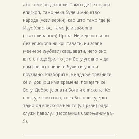
ако коме он дозволи. Тамо где се појави
епископ, тамо нека буде и мноштво
народа (=сви верни), као што тамо где је
Исус Христос, тамо је и саборна
(=католичанска) Црква. Није дозвољено
без епископа ни крштавати, ни агапе
(=вечере љубави) свршавати, него оно
што он одобри, то је и Богу угодно – да
вам све што чините буди сигурно и
поуздано. Разборите је надаље трезнити
се и, док још има времена, покајати се
Богу. Добро је знати Бога и епископа. Ко
поштује епископа, тога Бог поштује; ко
тајно од епископа нешто (у Цркви) ради –
служи ђаволу.“ (Посланица Смирњанима 8-
9).