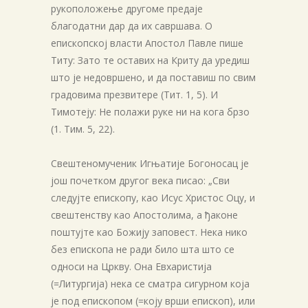
рукоположење другоме предаје
благодатни дар да их савршава. О
епископској власти Апостол Павле пише
Титу: Зато те оставих на Криту да уредиш
што је недовршено, и да поставиш по свим
градовима презвитере (Тит. 1, 5). И
Тимотеју: Не полажи руке ни на кога брзо
(1. Тим. 5, 22).
Свештеномученик Игњатије Богоносац је
још почетком другог века писао: „Сви
следујте епископу, као Исус Христос Оцу, и
свештенству као Апостолима, а ђаконе
поштујте као Божију заповест. Нека нико
без епископа не ради било шта што се
односи на Цркву. Она Евхаристија
(=Литургија) нека се сматра сигурном која
је под епископом (=коју врши епископ), или