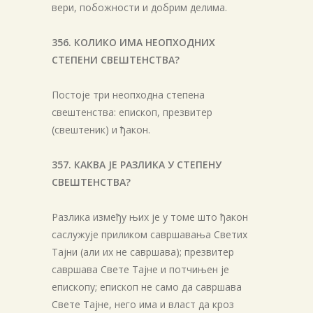
вери, побожности и добрим делима.
356. КОЛИКО ИМА НЕОПХОДНИХ
СТЕПЕНИ СВЕШТЕНСТВА?
Постоје три неопходна степена
свештенства: епископ, презвитер
(свештеник) и ђакон.
357. КАКВА ЈЕ РАЗЛИКА У СТЕПЕНУ
СВЕШТЕНСТВА?
Разлика између њих је у томе што ђакон
саслужује приликом савршавања Светих
Тајни (али их не савршава); презвитер
савршава Свете Тајне и потчињен је
епископу; епископ не само да савршава
Свете Тајне, него има и власт да кроз