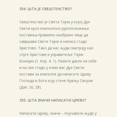
354. ШТА ЈЕ СВЕШТЕНСТВО?
Свештенство је Света Тајна у којој Дух
Свети кроз епископско рукоположење
поставља правилно изабрано лице да
савршава Свете Тајне и напаса стадо
Христово. Тако да нас људи сматрају као
слуге Христове и управитеље Тајни
Божијих (1. Кор. 4, 1). Пазите дакле на себе
и на све стадо у коме вас Дух Свети
постави за епископе да напасате Цркву
Господа и Бога коју стече Крвљу Својом
(Дап. 20, 28).
355. ШТА ЗНАЧИ НАПАСАТИ ЦРКВУ?
Напасати Цркву, значи – поучавати људе у