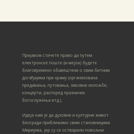
Пријавом стичете право да путем
електронске поште (и-мејла) будете
благовремено обавештени о свим битним
догађајима при храму (организована
предавања, путовања, ликовне изложбе,
концерти, распоред празничих
богослужења итд.).
Идеја нам је да духовни и културни живот
Београда приближимо свим становницима
Миријева, јер су се остварили повољни