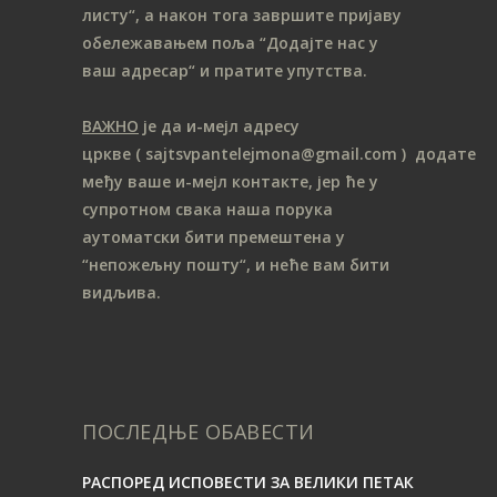
листу“, а након тога завршите пријаву
обележавањем поља “Додајте нас у
ваш адресар“ и пратите упутства.
ВАЖНО
је да и-мејл адресу
цркве
( sajtsvpantelejmona
@gmail.com )
додате
међу ваше и-мејл контакте, јер ће у
супротном свака наша порука
аутоматски бити премештена у
“непожељну пошту“, и неће вам бити
видљива.
ПОСЛЕДЊЕ ОБАВЕСТИ
РАСПОРЕД ИСПОВЕСТИ ЗА ВЕЛИКИ ПЕТАК