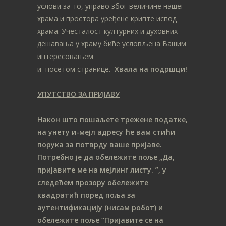
услови за то, управо због величине нашег
храма и простора уређене крипте испод
храма. Учесталост културних и духовних
дешавања у храму биће условљена Вашим
интересовањем
и посетом странице.
Хвала на подршци!
УПУТСТВО ЗА ПРИЈАВУ
Након што пошаљете трежене податке,
на унету и-мејл адресу ће вам стићи
порука за потврду ваше пријаве.
Потребно је да обележите поље „Да,
пријавите ме на мeјлинг листу.
”, у
следећем прозору обележите
ква
дратић поред поља за
аутентификацију (нисам робот) и
обележите поље “Пријавите се на