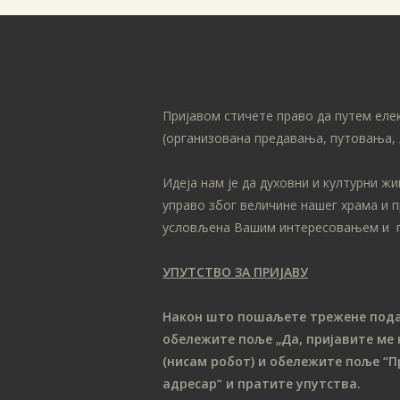
Пријавом стичете право да путем еле
(организована предавања, путовања, 
Идеја нам је да духовни и културни ж
управо због величине нашег храма и 
условљена Вашим интересовањем и 
УПУТСТВО ЗА ПРИЈАВУ
Након што пошаљете трежене податк
обележите поље „Да, пријавите ме 
(нисам робот) и обележите поље “П
адресар“ и пратите упутства.