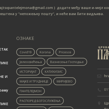
sajtsvpantelejmona
@gmail.com )
додате међу ваше и-мејл кон
мештена у “непожељну пошту“, и неће вам бити видљива.
ОЗНАКЕ
ЕТАК
Covid19
Korona
Pricesce
Јелеосвећења
Вазнесење Господње
ЛИКЕ
ИСТОРИЈАТ
КАТИХИЗИС
hr
НЕ И
МАЈКЕ И ТРУДНИЦЕ
МИРИЈЕВО
01
раму
ПАНТЕЛЕЈМОН
РАСПОРЕД БОГОСЛУЖЕЊА
Цр
ЛИКЕ