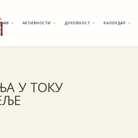
ХРАМ
АКТИВНОСТИ
ДУХОВНОСТ
КАЛЕНДАР
ИСТОРИЈАТ МИРИЈЕВА
ВЕСТИ И ДЕШАВАЊА
О ПОНАШАЊУ У ЦРКВИ
РАСПОРЕД
БОГОСЛУЖЕЊА
ХРАМ СВЕТОГ
КАТИХИЗИС
А У ТОКУ
ВЕЛИКОМУЧЕНИКА
ПАНТЕЛЕЈМОНА
СВЕТЕ ТАЈНЕ
ЕЉЕ
ПОМОЗИ ИЗГРАДЊУ
МОЛИТВЕ И АКАТИСТИ
АКТУЕЛНЕ ТЕМЕ
УЧЕСТАЛА ПИТАЊА И
ОДГОВОРИ