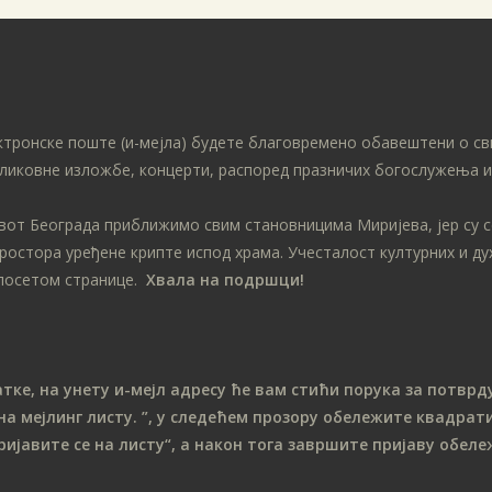
ктронске поште (и-мејла) будете благовремено обавештени о св
ликовне изложбе, концерти, распоред празничих богослужења ит
ивот Београда приближимо свим становницима Миријева, јер су 
простора уређене крипте испод храма. Учесталост културних и д
посетом странице.
Хвала на подршци!
е, на унету и-мејл адресу ће вам стићи порука за потврду
на мeјлинг листу.
”, у следећем прозору обележите ква
драти
ријавите се на листу“, а након тога завршите пријаву обе