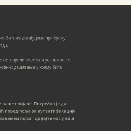
им битним догађајима при храму
д.).
се остварили повољни услови за то,
уховних дешавања у храму биће
 ваше пријаве. Потребно је да
ћ поред поља за аутентификацију
лежавањем поља “Додајте нас у ваш