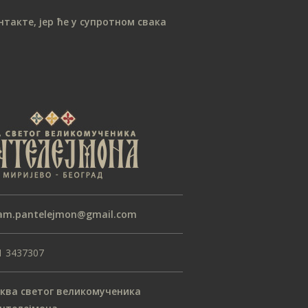
такте, јер ће у супротном свака
am.pantelejmon@gmail.com
1 3437307
ква светог великомученика