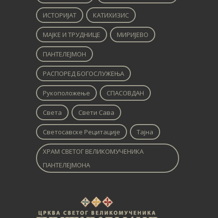
ИСТОРИЈАТ
КАТИХИЗИС
МАЈКЕ И ТРУДНИЦЕ
МИРИЈЕВО
ПАНТЕЛЕЈМОН
РАСПОРЕД БОГОСЛУЖЕЊА
Рукоположење
СПАСОВДАН
Света
Свети Сава
Светосавске Рецитације
Тајна
ХРАМ СВЕТОГ ВЕЛИКОМУЧЕНИКА
ПАНТЕЛЕЈМОНА