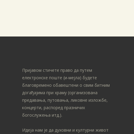
Пријавом стичете право да путем
електронске поште (и-мејла) будете
благовремено обавештени о свим битним
догађајима при храму (организована
предавања, путовања, ликовне изложбе,
концерти, распоред празничих
богослужења итд.).
Идеја нам је да духовни и културни живот