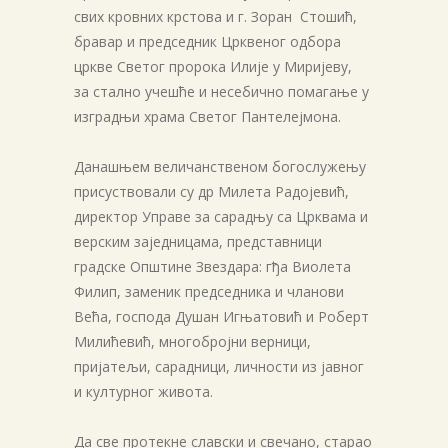
свих кровних крстова и г. Зоран Стошић,
бравар и председник Црквеног одбора
цркве Светог пророка Илије у Миријеву,
за стално учешће и несебично помагање у
изградњи храма Светог Пантелејмона.
Данашњем величанственом богослужењу
присуствовали су др Милета Радојевић,
директор Управе за сарадњу са Црквама и
верским заједницама, представници
градске Општине Звездара: гђа Виолета
Филип, заменик председника и чланови
Већа, господа Душан Игњатовић и Роберт
Милићевић, многобројни верници,
пријатељи, сарадници, личности из јавног
и културног живота.
Да све протекне славски и свечано, старао