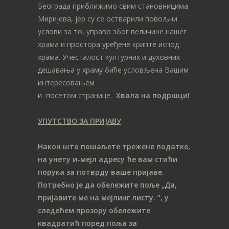
Београда приближимо свим становницима
Миријева, јер су се остварили повољни
услови за то, управо због величине нашег
храма и простора уређене крипте испод
храма. Учесталост културних и духовних
дешавања у храму биће условљена Вашим
интересовањем
и посетом странице.
Хвала на подршци!
УПУТСТВО ЗА ПРИЈАВУ
Након што пошаљете трежене податке,
на унету и-мејл адресу ће вам стићи
порука за потврду ваше пријаве.
Потребно је да обележите поље „Да,
пријавите ме на мeјлинг листу.
”, у
следећем прозору обележите
ква
дратић поред поља за