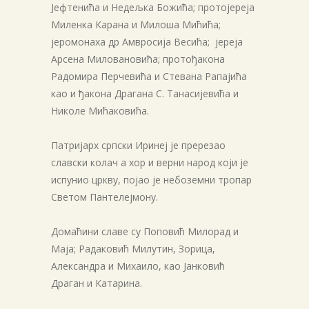
Јефтенића и Недељка Божића; протојереја
Миленка Карана и Милоша Мићића;
јеромонаха др Амвросија Весића; јереја
Арсена Миловановића; протођакона
Радомира Перчевића и Стевана Рапајића
као и ђакона Драгана С. Танасијевића и
Николе Мићаковића.
Патријарх српски Иринеј је пререзао
славски колач а хор и верни народ који је
испунио цркву, појао је небоземни тропар
Светом Пантелејмону.
Домаћини славе су Поповић Милорад и
Маја; Радаковић Милутин, Зорица,
Александра и Михаило, као Јанковић
Драган и Катарина.