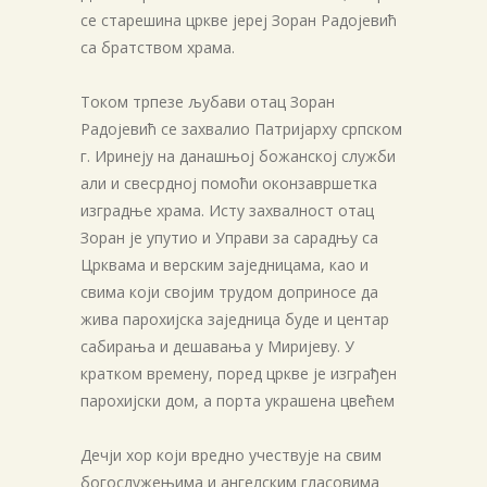
се старешина цркве јереј Зоран Радојевић
са братством храма.
Током трпезе љубави отац Зоран
Радојевић се захвалио Патријарху српском
г. Иринеју на данашњој божанској служби
али и свесрдној помоћи оконзавршетка
изградње храма. Исту захвалност отац
Зоран је упутио и Управи за сарадњу са
Црквама и верским заједницама, као и
свима који својим трудом доприносе да
жива парохијска заједница буде и центар
сабирања и дешавања у Миријеву. У
кратком времену, поред цркве је изграђен
парохијски дом, а порта украшена цвећем
Дечји хор који вредно учествује на свим
богослужењима и ангелским гласовима