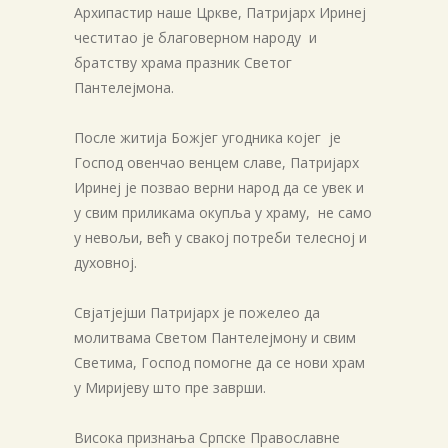
Архипастир наше Цркве, Патријарх Иринеј
честитао је благоверном народу и
братству храма празник Светог
Пантелејмона.
После житија Божјег угодника којег је
Господ овенчао венцем славе, Патријарх
Иринеј је позвао верни народ да се увек и
у свим приликама окупља у храму, не само
у невољи, већ у свакој потреби телесној и
духовној.
Свјатјејши Патријарх је пожелео да
молитвама Светом Пантелејмону и свим
Светима, Господ помогне да се нови храм
у Миријеву што пре заврши.
Висока признања Српске Православне