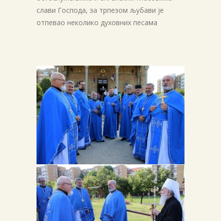
слави Господа, за трпезом љубави је
отпевао неколико духовних песама