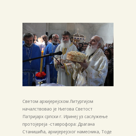
Светом архијерејском Литургијом
началствовао је Његова Светост
Патријарх српски г. Иринеј уз саслужење
протојереја -ставрофора: Драгана
Станишића, архијерејског намесника, Тоде