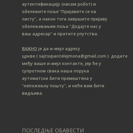
аутентификацију (нисам робот) и
обележите поље “Пријавите се на
листу“, а након тога завршите пријаву
обележавањем поља “Додајте нас у
ваш адресар“ и пратите упутства.
ВАЖНО
је да и-мејл адресу
цркве
( sajtsvpantelejmona
@gmail.com )
додате
међу ваше и-мејл контакте, јер ће у
супротном свака наша порука
аутоматски бити премештена у
“непожељну пошту“, и неће вам бити
видљива.
ПОСЛЕДЊЕ ОБАВЕСТИ