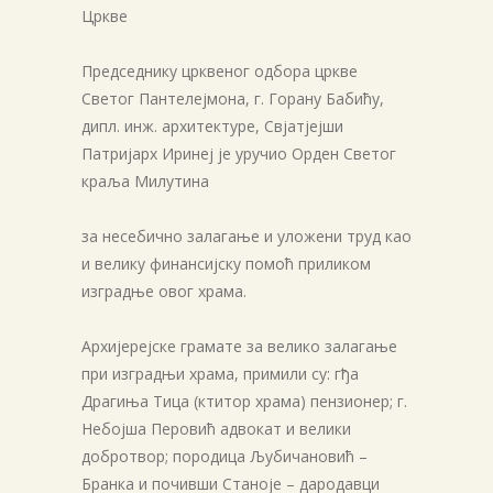
Цркве
Председнику црквеног одбора цркве
Светог Пантелејмона, г. Горану Бабићу,
дипл. инж. архитектуре, Свјатјејши
Патријарх Иринеј је уручио Орден Светог
краља Милутина
за несебично залагање и уложени труд као
и велику финансијску помоћ приликом
изградње овог храма.
Архијерејске грамате за велико залагање
при изградњи храма, примили су: гђа
Драгиња Тица (ктитор храма) пензионер; г.
Небојша Перовић адвокат и велики
добротвор; породица Љубичановић –
Бранка и почивши Станоје – дародавци