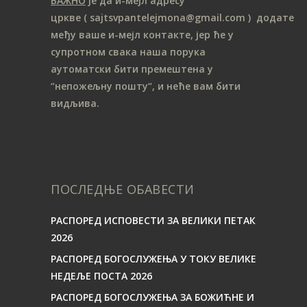
ВАЖНО
је да и-мејл адресу
цркве
( sajtsvpantelejmona
@gmail.com )
додате
међу ваше и-мејл контакте, јер ће у
супротном свака наша порука
аутоматски бити премештена у
“непожељну пошту“, и неће вам бити
видљива.
ПОСЛЕДЊЕ ОБАВЕСТИ
РАСПОРЕД ИСПОВЕСТИ ЗА ВЕЛИКИ ПЕТАК
2026
РАСПОРЕД БОГОСЛУЖЕЊА У ТОКУ ВЕЛИКЕ
НЕДЕЉЕ ПОСТА 2026
РАСПОРЕД БОГОСЛУЖЕЊА ЗА БОЖИЋНЕ И