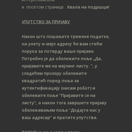
и посетом странице.
Хвала на подршци!
УПУТСТВО ЗА ПРИЈАВУ
Након што пошаљете трежене податке,
на унету и-мејл адресу ће вам стићи
порука за потврду ваше пријаве.
Потребно је да обележите поље „Да,
пријавите ме на мeјлинг листу.
”, у
следећем прозору обележите
ква
дратић поред поља за
аутентификацију (нисам робот) и
обележите поље “Пријавите се на
листу“, а након тога завршите пријаву
обележавањем поља “Додајте нас у
ваш адресар“ и пратите упутства.