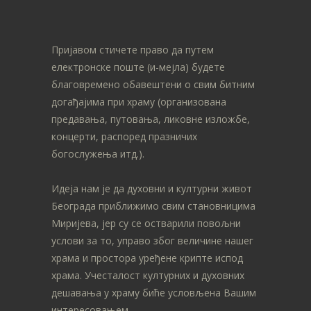
Пријавом стичете право да путем
електронске поште (и-мејла) будете
благовремено обавештени о свим битним
догађајима при храму (организована
предавања, путовања, ликовне изложбе,
концерти, распоред празничих
богослужења итд.).
Идеја нам је да духовни и културни живот
Београда приближимо свим становницима
Миријева, јер су се остварили повољни
услови за то, управо због величине нашег
храма и простора уређене крипте испод
храма. Учесталост културних и духовних
дешавања у храму биће условљена Вашим
интересовањем