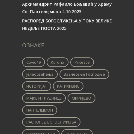
Архимандрит Рафаило Бољевић у Храму
Св. Пантелејмона 4.10.2025
РАСПОРЕД БОГОСЛУЖЕЊА У ТОКУ ВЕЛИКЕ
НЕДЕЉЕ ПОСТА 2025
ОЗНАКЕ
Covid19
Korona
Pricesce
Јелеосвећења
Вазнесење Господње
ИСТОРИЈАТ
КАТИХИЗИС
МАЈКЕ И ТРУДНИЦЕ
МИРИЈЕВО
ПАНТЕЛЕЈМОН
РАСПОРЕД БОГОСЛУЖЕЊА