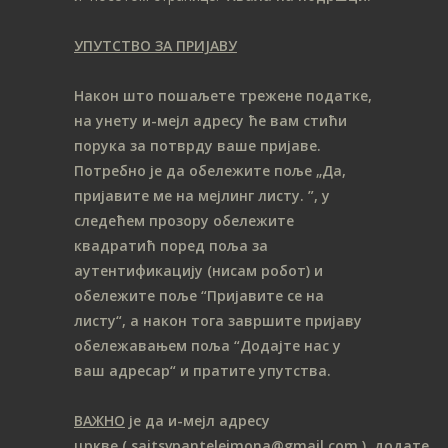
УПУТСТВО ЗА ПРИЈАВУ
Након што пошаљете трежене податке,
на унету и-мејл адресу ће вам стићи
порука за потврду ваше пријаве.
Потребно је да обележите поље „Да,
пријавите ме на мeјлинг листу.
”, у
следећем прозору обележите
ква
дратић поред поља за
аутентификацију (нисам робот) и
обележите поље “Пријавите се на
листу“, а након тога завршите пријаву
обележавањем поља “Додајте нас у
ваш адресар“ и пратите упутства.
ВАЖНО
је да и-мејл адресу
цркве
( sajtsvpantelejmona
@gmail.com )
додате