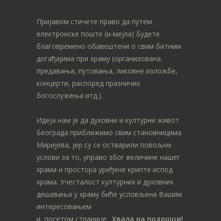
Пријавом стичете право да путем
електронске поште (и-мејла) будете
благовремено обавештени о свим битним
догађајима при храму (организована
предавања, путовања, ликовне изложбе,
концерти, распоред празничих
богослужења итд.).
Идеја нам је да духовни и културни живот
Београда приближимо свим становницима
Миријева, јер су се остварили повољни
услови за то, управо због величине нашег
храма и простора уређене крипте испод
храма. Учесталост културних и духовних
дешавања у храму биће условљена Вашим
интересовањем
и посетом странице.
Хвала на подршци!