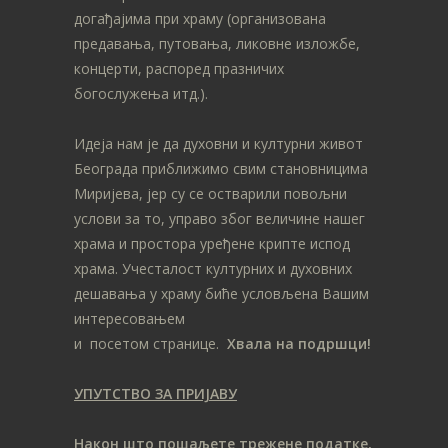
догађајима при храму (организована
предавања, путовања, ликовне изложбе,
концерти, распоред празничих
богослужења итд.).
Идеја нам је да духовни и културни живот
Београда приближимо свим становницима
Миријева, јер су се остварили повољни
услови за то, управо због величине нашег
храма и простора уређене крипте испод
храма. Учесталост културних и духовних
дешавања у храму биће условљена Вашим
интересовањем
и посетом странице.
Хвала на подршци!
УПУТСТВО ЗА ПРИЈАВУ
Након што пошаљете трежене податке,