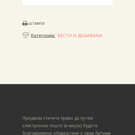
штампа
ВЕСТИ И ДЕШАВАЊА
Категорија:
Пријавом стичете право да путем
електронске поште (и-мејла) будете
благовремено обавештени о свим битним