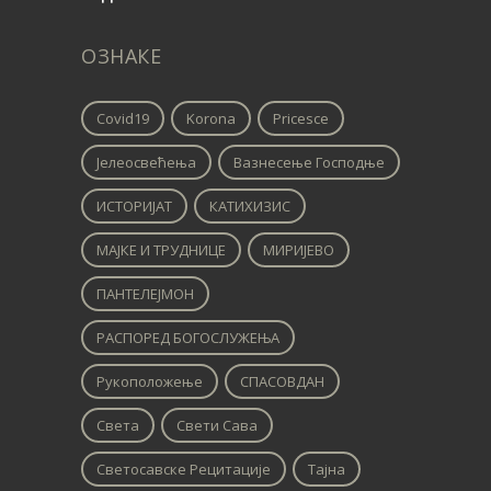
ОЗНАКЕ
Covid19
Korona
Pricesce
Јелеосвећења
Вазнесење Господње
ИСТОРИЈАТ
КАТИХИЗИС
МАЈКЕ И ТРУДНИЦЕ
МИРИЈЕВО
ПАНТЕЛЕЈМОН
РАСПОРЕД БОГОСЛУЖЕЊА
Рукоположење
СПАСОВДАН
Света
Свети Сава
Светосавске Рецитације
Тајна