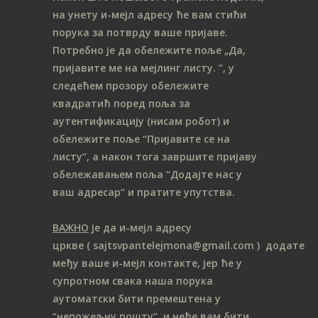
на унету и-мејл адресу ће вам стићи
порука за потврду ваше пријаве.
Потребно је да обележите поље „Да,
пријавите ме на мeјлинг листу.
”, у
следећем прозору обележите
ква
дратић поред поља за
аутентификацију (нисам робот) и
обележите поље “Пријавите се на
листу“, а након тога завршите пријаву
обележавањем поља “Додајте нас у
ваш адресар“ и пратите упутства.
ВАЖНО
је да и-мејл адресу
цркве
( sajtsvpantelejmona
@gmail.com )
додате
међу ваше и-мејл контакте, јер ће у
супротном свака наша порука
аутоматски бити премештена у
“непожељну пошту“, и неће вам бити