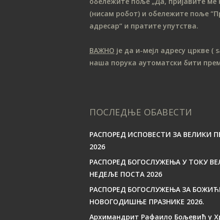
обележите поље „Да, пријавите ме 
(нисам робот) и обележите поље “П
адресар“ и пратите упутства.
ВАЖНО
је да и-мејл адресу цркве
( 
наша порука аутоматски бити пре
ПОСЛЕДЊЕ ОБАВЕСТИ
РАСПОРЕД ИСПОВЕСТИ ЗА ВЕЛИКИ П
2026
РАСПОРЕД БОГОСЛУЖЕЊА У ТОКУ ВЕ
НЕДЕЉЕ ПОСТА 2026
РАСПОРЕД БОГОСЛУЖЕЊА ЗА БОЖИЋ
НОВОГОДИШЊЕ ПРАЗНИКЕ 2026.
Архимандрит Рафаило Бољевић у Х