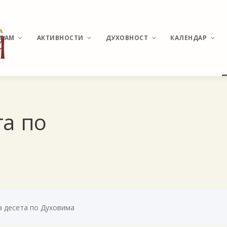
ХРАМ
АКТИВНОСТИ
ДУХОВНОСТ
КАЛЕНДАР
ИСТОРИЈАТ МИРИЈЕВА
ВЕСТИ И ДЕШАВАЊА
О ПОНАШАЊУ У ЦРКВИ
РАСПОРЕД
та по
БОГОСЛУЖЕЊА
ХРАМ СВЕТОГ
КАТИХИЗИС
ВЕЛИКОМУЧЕНИКА
ПАНТЕЛЕЈМОНА
СВЕТЕ ТАЈНЕ
ПОМОЗИ ИЗГРАДЊУ
МОЛИТВЕ И АКАТИСТИ
АКТУЕЛНЕ ТЕМЕ
 десета по Духовима
УЧЕСТАЛА ПИТАЊА И
ОДГОВОРИ