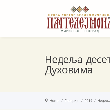
Недеља десе
Духовима
Home
/
Галерије
/
2019
/
Недеља