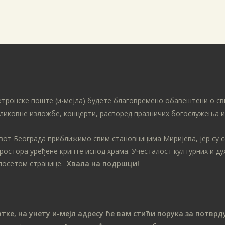
ктронске поште (и-мејла) будете благовремено обавештени о св
ликовне изложбе, концерти, распоред празничих богослужења ит
ивот Београда приближимо свим становницима Миријева, јер су 
простора уређене крипте испод храма. Учесталост културних и д
посетом странице.
Хвала на подршци!
е, на унету и-мејл адресу ће вам стићи порука за потврду