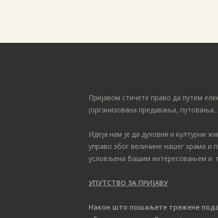
Пријавом стичете право да путем еле
(организована предавања, путовања, 
Идеја нам је да духовни и културни ж
управо због величине нашег храма и 
условљена Вашим интересовањем и 
УПУТСТВО ЗА ПРИЈАВУ
Након што пошаљете трежене податк