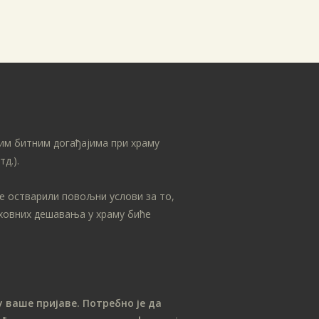
децембар 2018
новембар 2018
октобар 2018
септембар 2018
август 2018
јул 2018
им битним догађајима при храму
мај 2018
д.).
април 2018
се остварили повољни услови за то,
март 2018
уховних дешавања у храму биће
фебруар 2018
јануар 2018
децембар 2017
новембар 2017
 ваше пријаве. Потребно је да