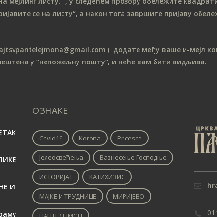
на мeјлинг листу.
”, у следећем прозору обележите ква
драти
ријавите се на листу“, а након тога завршите пријаву обе
sajtsvpantelejmona
@gmail.com )
додате међу ваше и-мејл кон
мештена у “непожељну пошту“, и неће вам бити видљива.
ОЗНАКЕ
ЕТАК
Covid19
Korona
Pricesce
Јелеосвећења
Вазнесење Господње
ЛИКЕ
ИСТОРИЈАТ
КАТИХИЗИС
hr
НЕ И
МАЈКЕ И ТРУДНИЦЕ
МИРИЈЕВО
01
раму
ПАНТЕЛЕЈМОН