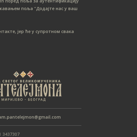
ћ поред поља за аутентификацију
лежавањем поља “Додајте нас у ваш
такте, јер ће у супротном свака
am.pantelejmon@gmail.com
1 3437307