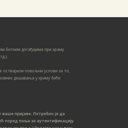
Архиве
април 2026
јануар 2026
септембар 2025
април 2025
им битним догађајима при храму
јануар 2025
д.).
новембар 2024
април 2024
се остварили повољни услови за то,
уховних дешавања у храму биће
март 2024
јануар 2024
април 2023
април 2022
 ваше пријаве. Потребно је да
децембар 2021
ћ поред поља за аутентификацију
април 2021
лежавањем поља “Додајте нас у ваш