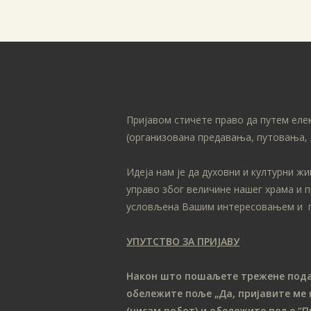
Пријавом стичете право да путем еле
(организована предавања, путовања, 
Идеја нам је да духовни и културни ж
управо због величине нашег храма и 
условљена Вашим интересовањем и 
УПУТСТВО ЗА ПРИЈАВУ
Након што пошаљете трежене податк
обележите поље „Да, пријавите ме 
(нисам робот) и обележите поље “П