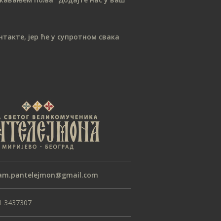
јануар 2021
новембар 2020
август 2020
такте, јер ће у супротном свака
јун 2020
мај 2020
април 2020
март 2020
фебруар 2020
јануар 2020
септембар 2019
август 2019
јул 2019
am.pantelejmon@gmail.com
април 2019
1 3437307
март 2019
јануар 2019