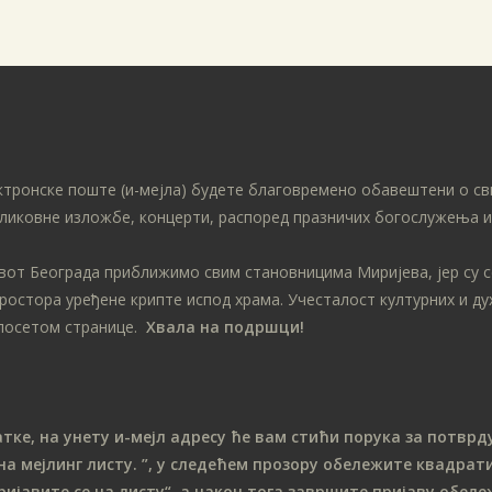
ктронске поште (и-мејла) будете благовремено обавештени о св
ликовне изложбе, концерти, распоред празничих богослужења ит
ивот Београда приближимо свим становницима Миријева, јер су 
простора уређене крипте испод храма. Учесталост културних и д
посетом странице.
Хвала на подршци!
е, на унету и-мејл адресу ће вам стићи порука за потврду
на мeјлинг листу.
”, у следећем прозору обележите ква
драти
ријавите се на листу“, а након тога завршите пријаву обе