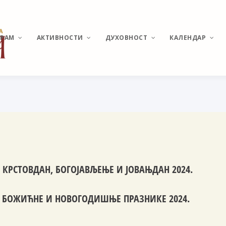
ХРАМ
АКТИВНОСТИ
ДУХОВНОСТ
КАЛЕНДАР
ИСТОРИЈАТ МИРИЈЕВА
ВЕСТИ И ДЕШАВАЊА
О ПОНАШАЊУ У ЦРКВИ
РАСПОРЕД
БОГОСЛУЖЕЊА
ХРАМ СВЕТОГ
КАТИХИЗИС
ВЕЛИКОМУЧЕНИКА
ПАНТЕЛЕЈМОНА
СВЕТЕ ТАЈНЕ
ПОМОЗИ ИЗГРАДЊУ
МОЛИТВЕ И АКАТИСТИ
КРСТОВДАН, БОГОЈАВЉЕЊЕ И ЈОВАЊДАН 2024.
АКТУЕЛНЕ ТЕМЕ
 БОЖИЋНЕ И НОВОГОДИШЊЕ ПРАЗНИКЕ 2024.
УЧЕСТАЛА ПИТАЊА И
ОДГОВОРИ