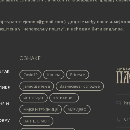
sajtsvpantelejmona
@gmail.com )
додате међу ваше и-мејл кон
мештена у “непожељну пошту“, и неће вам бити видљива.
ОЗНАКЕ
ЕТАК
Covid19
Korona
Pricesce
Јелеосвећења
Вазнесење Господње
ЛИКЕ
ИСТОРИЈАТ
КАТИХИЗИС
hr
НЕ И
МАЈКЕ И ТРУДНИЦЕ
МИРИЈЕВО
01
раму
ПАНТЕЛЕЈМОН