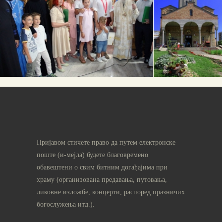
Пријавом стичете право да путем електронске
поште (и-мејла) будете благовремено
обавештени о свим битним догађајима при
храму (организована предавања, путовања,
ликовне изложбе, концерти, распоред празничих
богослужења итд.).