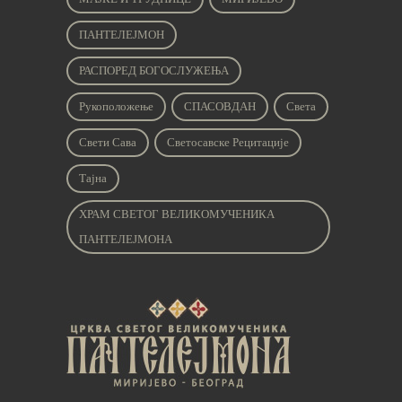
ПАНТЕЛЕЈМОН
РАСПОРЕД БОГОСЛУЖЕЊА
Рукоположење
СПАСОВДАН
Света
Свети Сава
Светосавске Рецитације
Тајна
ХРАМ СВЕТОГ ВЕЛИКОМУЧЕНИКА
ПАНТЕЛЕЈМОНА