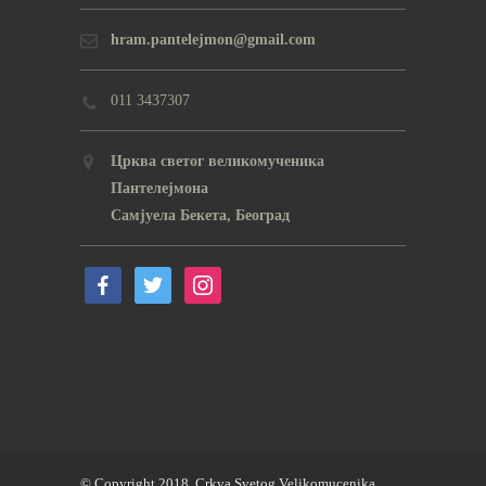
hram.pantelejmon@gmail.com
011 3437307
Црква светог великомученика
Пантелејмона
Самјуела Бекета, Београд
© Copyright 2018. Crkva Svetog Velikomucenika