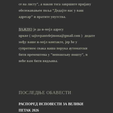
се на листу“, а након тога завршите пријаву
обележавањем поља “Додајте нас у ваш
адресар“ и пратите упутства.
ВАЖНО
је да и-мејл адресу
цркве
( sajtsvpantelejmona
@gmail.com )
додате
међу ваше и-мејл контакте, јер ће у
супротном свака наша порука аутоматски
бити премештена у “непожељну пошту“, и
неће вам бити видљива.
ПОСЛЕДЊЕ ОБАВЕСТИ
РАСПОРЕД ИСПОВЕСТИ ЗА ВЕЛИКИ
ПЕТАК 2026