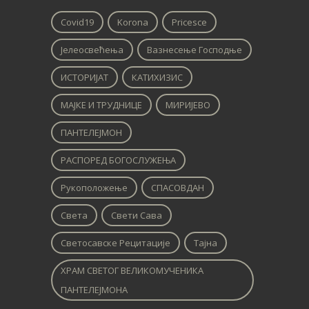
Covid19
Korona
Pricesce
Јелеосвећења
Вазнесење Господње
ИСТОРИЈАТ
КАТИХИЗИС
МАЈКЕ И ТРУДНИЦЕ
МИРИЈЕВО
ПАНТЕЛЕЈМОН
РАСПОРЕД БОГОСЛУЖЕЊА
Рукоположење
СПАСОВДАН
Света
Свети Сава
Светосавске Рецитације
Тајна
ХРАМ СВЕТОГ ВЕЛИКОМУЧЕНИКА
ПАНТЕЛЕЈМОНА