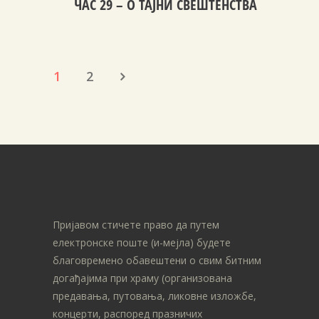
ЧАС 29 – О ТАЈНИ СВЕШТЕНСТВА
1
2
Пријавом стичете право да путем
електронске поште (и-мејла) будете
благовремено обавештени о свим битним
догађајима при храму (организована
предавања, путовања, ликовне изложбе,
концерти, распоред празничих