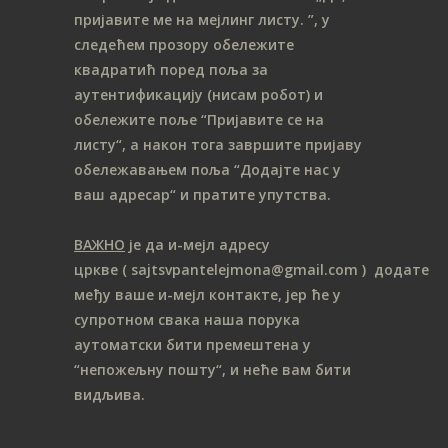
пријавите ме на мeјлинг листу.
”, у
следећем прозору обележите
ква
дратић поред поља за
аутентификацију (нисам робот) и
обележите поље “Пријавите се на
листу“, а након тога завршите пријаву
обележавањем поља “Додајте нас у
ваш адресар“ и пратите упутства.
ВАЖНО
је да и-мејл адресу
цркве
( sajtsvpantelejmona
@gmail.com )
додате
међу ваше и-мејл контакте, јер ће у
супротном свака наша порука
аутоматски бити премештена у
“непожељну пошту“, и неће вам бити
видљива.