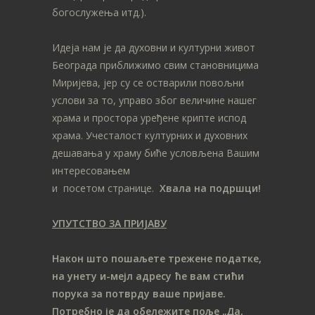
богослужења итд.).
Идеја нам је да духовни и културни живот
Београда приближимо свим становницима
Миријева, јер су се остварили повољни
услови за то, управо због величине нашег
храма и простора уређене крипте испод
храма. Учесталост културних и духовних
дешавања у храму биће условљена Вашим
интересовањем
и посетом странице.
Хвала на подршци!
УПУТСТВО ЗА ПРИЈАВУ
Након што пошаљете трежене податке,
на унету и-мејл адресу ће вам стићи
порука за потврду ваше пријаве.
Потребно је да обележите поље „Да,