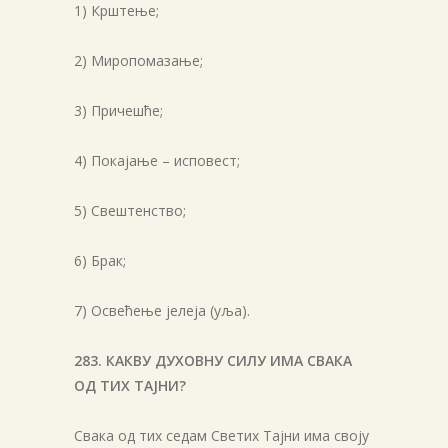
1) Крштење;
2) Миропомазање;
3) Причешће;
4) Покајање – исповест;
5) Свештенство;
6) Брак;
7) Освећење јелеја (уља).
283. КАКВУ ДУХОВНУ СИЛУ ИМА СВАКА
ОД ТИХ ТАЈНИ?
Свака од тих седам Светих Тајни има своју