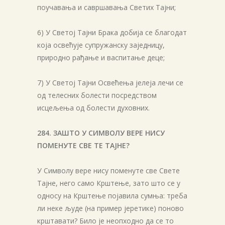
поучавања и савршавања Светих Тајни;
6) У Светој Тајни Брака добија се благодат
која освећује супружанску заједницу,
природно рађање и васпитање деце;
7) У Светој Тајни Освећења јелеја лечи се
од телесних болести посредством
исцељења од болести духовних.
284. ЗАШТО У СИМВОЛУ ВЕРЕ НИСУ
ПОМЕНУТЕ СВЕ ТЕ ТАЈНЕ?
У Символу вере нису поменуте све Свете
Тајне, него само Крштење, зато што се у
односу на Крштење појавила сумња: треба
ли неке људе (на пример јеретике) поново
крштавати? Било је неопходно да се то