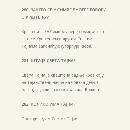
280. ЗАШТО СЕ У СИМВОЛУ ВЕРЕ ГОВОРИ
О КРШТЕЊУ?
Крштење се у Символу вере помиње зато,
што се Крштењем и другим Светим
Тајнама запечаћује (утврђује) вера.
281. ШТА ЈЕ СВЕТА ТАЈНА?
Света Тајна је свештена радња кроз коју
на тајанствени начин на човека делује
благодат, или спасоносна сила Божија.
282. КОЛИКО ИМА ТАЈНИ?
Постоји седам Светих Тајни: