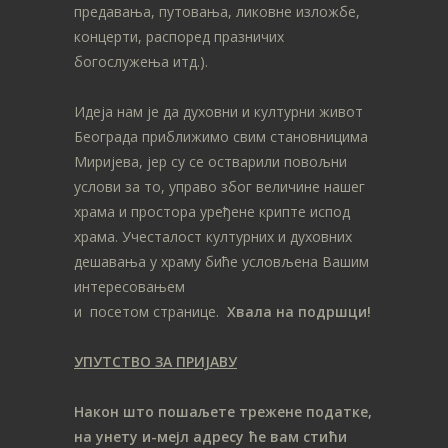
предавања, путовања, ликовне изложбе,
концерти, распоред празничих
богослужења итд.).
Идеја нам је да духовни и културни живот
Београда приближимо свим становницима
Миријева, јер су се остварили повољни
услови за то, управо због величине нашег
храма и простора уређене крипте испод
храма. Учесталост културних и духовних
дешавања у храму биће условљена Вашим
интересовањем
и посетом странице.
Хвала на подршци!
УПУТСТВО ЗА ПРИЈАВУ
Након што пошаљете трежене податке,
на унету и-мејл адресу ће вам стићи