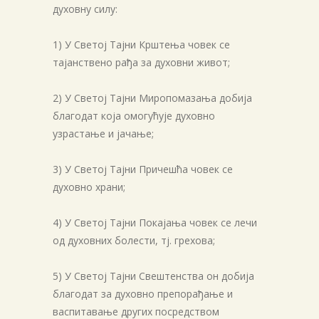
духовну силу:
1) У Светој Тајни Крштења човек се
тајанствено рађа за духовни живот;
2) У Светој Тајни Миропомазања добија
благодат која омогућује духовно
узрастање и јачање;
3) У Светој Тајни Причешћа човек се
духовно храни;
4) У Светој Тајни Покајања човек се лечи
од духовних болести, тј. грехова;
5) У Светој Тајни Свештенства он добија
благодат за духовно препорађање и
васпитавање других посредством