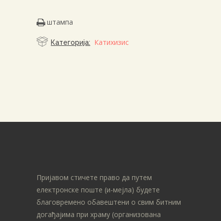
штампа
Катихизис
Категорија:
Пријавом стичете право да путем
електронске поште (и-мејла) будете
благовремено обавештени о свим битним
догађајима при храму (организована