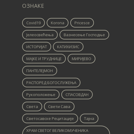
ОЗНАКЕ
Covid19
Korona
Pricesce
Јелеосвећења
Вазнесење Господње
ИСТОРИЈАТ
КАТИХИЗИС
МАЈКЕ И ТРУДНИЦЕ
МИРИЈЕВО
ПАНТЕЛЕЈМОН
РАСПОРЕД БОГОСЛУЖЕЊА
Рукоположење
СПАСОВДАН
Света
Свети Сава
Светосавске Рецитације
Тајна
ХРАМ СВЕТОГ ВЕЛИКОМУЧЕНИКА