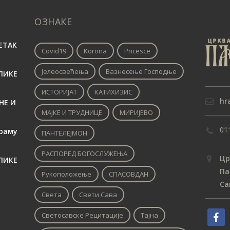
ОЗНАКЕ
ЕТАК
Covid19
Korona
Pricesce
Јелеосвећења
Вазнесење Господње
ЛИКЕ
ИСТОРИЈАТ
КАТИХИЗИС
hr
НЕ И
МАЈКЕ И ТРУДНИЦЕ
МИРИЈЕВО
01
раму
ПАНТЕЛЕЈМОН
РАСПОРЕД БОГОСЛУЖЕЊА
Цр
ЛИКЕ
Па
Рукоположење
СПАСОВДАН
Са
Света
Свети Сава
Светосавске Рецитације
Тајна