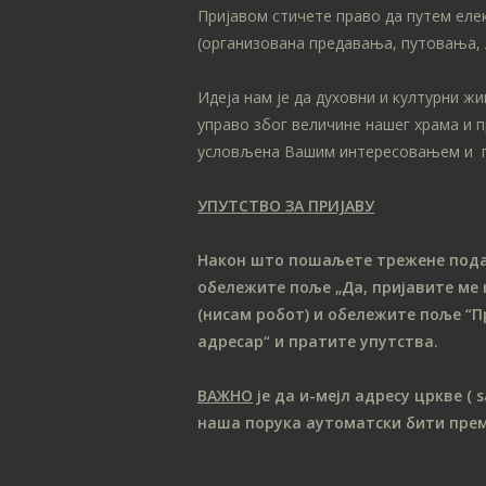
Пријавом стичете право да путем еле
(организована предавања, путовања, 
Идеја нам је да духовни и културни ж
управо због величине нашег храма и 
условљена Вашим интересовањем и 
УПУТСТВО ЗА ПРИЈАВУ
Након што пошаљете трежене податк
обележите поље „Да, пријавите ме 
(нисам робот) и обележите поље “П
адресар“ и пратите упутства.
ВАЖНО
је да и-мејл адресу цркве
( 
наша порука аутоматски бити пре