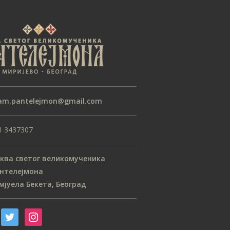
децембар 2018
новембар 2018
октобар 2018
септембар 2018
август 2018
јул 2018
am.pantelejmon@gmail.com
мај 2018
април 2018
1 3437307
март 2018
фебруар 2018
ква светог великомученика
нтелејмона
јануар 2018
мјуела Бекета, Београд
децембар 2017
новембар 2017