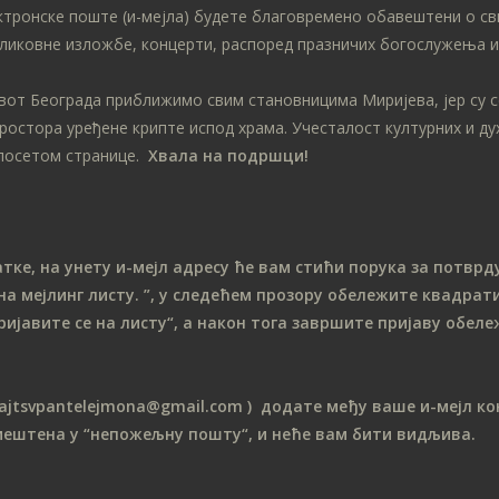
ктронске поште (и-мејла) будете благовремено обавештени о св
ликовне изложбе, концерти, распоред празничих богослужења ит
ивот Београда приближимо свим становницима Миријева, јер су 
простора уређене крипте испод храма. Учесталост културних и д
посетом странице.
Хвала на подршци!
е, на унету и-мејл адресу ће вам стићи порука за потврду
на мeјлинг листу.
”, у следећем прозору обележите ква
драти
ријавите се на листу“, а након тога завршите пријаву обе
sajtsvpantelejmona
@gmail.com )
додате међу ваше и-мејл кон
мештена у “непожељну пошту“, и неће вам бити видљива.