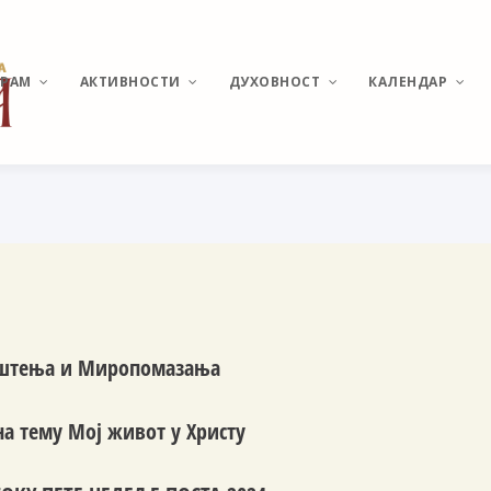
ХРАМ
АКТИВНОСТИ
ДУХОВНОСТ
КАЛЕНДАР
ИСТОРИЈАТ МИРИЈЕВА
ВЕСТИ И ДЕШАВАЊА
О ПОНАШАЊУ У ЦРКВИ
РАСПОРЕД
БОГОСЛУЖЕЊА
ХРАМ СВЕТОГ
КАТИХИЗИС
ВЕЛИКОМУЧЕНИКА
ПАНТЕЛЕЈМОНА
СВЕТЕ ТАЈНЕ
ПОМОЗИ ИЗГРАДЊУ
МОЛИТВЕ И АКАТИСТИ
Крштења и Миропомазања
АКТУЕЛНЕ ТЕМЕ
на тему Мој живот у Христу
УЧЕСТАЛА ПИТАЊА И
ОДГОВОРИ