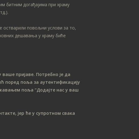
јануар 2021
им битним догађајима при храму
д.).
новембар 2020
август 2020
се остварили повољни услови за то,
јун 2020
уховних дешавања у храму биће
мај 2020
април 2020
март 2020
фебруар 2020
 ваше пријаве. Потребно је да
јануар 2020
ћ поред поља за аутентификацију
лежавањем поља “Додајте нас у ваш
септембар 2019
август 2019
јул 2019
такте, јер ће у супротном свака
април 2019
март 2019
јануар 2019