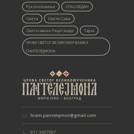
Рукоположење
СПАСОВДАН
Света
Свети Сава
Светосавске Рецитације
Тајна
ХРАМ СВЕТОГ ВЕЛИКОМУЧЕНИКА
ПАНТЕЛЕЈМОНА
hram.pantelejmon@gmail.com
011 3437307