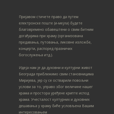
Пријавом стичете право да путем
електронске поште (и-мејла) будете
благовремено обавештени о свим битним
догађајима при храму (организована
предавања, путовања, ликовне изложбе,
концерти, распоред празничих
богослужења итд.).
Идеја нам је да духовни и културни живот
Београда приближимо свим становницима
Миријева, јер су се остварили повољни
услови за то, управо због величине нашег
храма и простора уређене крипте испод
храма. Учесталост културних и духовних
дешавања у храму биће условљена Вашим
интересовањем