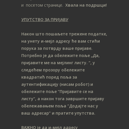
и посетом странице.
Хвала на подршци!
УПУТСТВО ЗА ПРИЈАВУ
Након што пошаљете трежене податке,
на унету и-мејл адресу ће вам стићи
порука за потврду ваше пријаве.
Потребно је да обележите поље „Да,
пријавите ме на мeјлинг листу.
”, у
следећем прозору обележите
ква
дратић поред поља за
аутентификацију (нисам робот) и
обележите поље “Пријавите се на
листу“, а након тога завршите пријаву
обележавањем поља “Додајте нас у
ваш адресар“ и пратите упутства.
ВАЖНО
је да и-мејл адресу