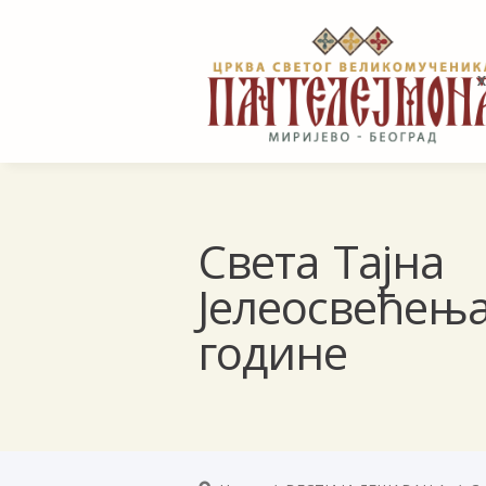
Света Тајна
Јелеосвећења
године