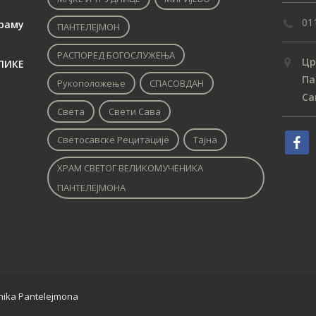
01
раму
ПАНТЕЛЕЈМОН
РАСПОРЕД БОГОСЛУЖЕЊА
Цр
ЛИКЕ
Па
Рукоположење
СПАСОВДАН
Са
Света
Свети Сава
Светосавске Рецитације
Тајна
ХРАМ СВЕТОГ ВЕЛИКОМУЧЕНИКА
ПАНТЕЛЕЈМОНА
enika Pantelejmona