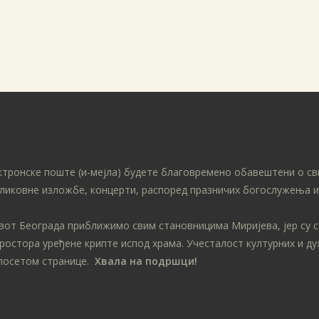
ктронске поште (и-мејла) будете благовремено обавештени о св
ликовне изложбе, концерти, распоред празничих богослужења ит
ивот Београда приближимо свим становницима Миријева, јер су 
простора уређене крипте испод храма. Учесталост културних и д
посетом странице.
Хвала на подршци!