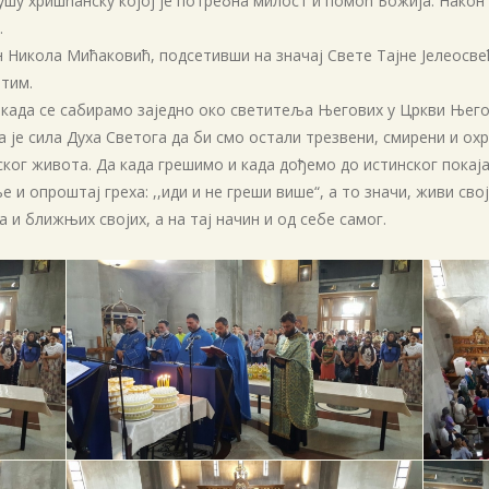
ушу хришћанску којој је потребна милост и помоћ Божија. Након
.
Никола Мићаковић, подсетивши на значај Свете Тајне Јелеосве
етим.
 када се сабирамо заједно око светитеља Његових у Цркви Његов
а је сила Духа Светога да би смо остали трезвени, смирени и 
ског живота. Да када грешимо и када дођемо до истинског пока
 и опроштај греха: ,,иди и не греши више“, а то значи, живи св
а и ближњих својих, а на тај начин и од себе самог.