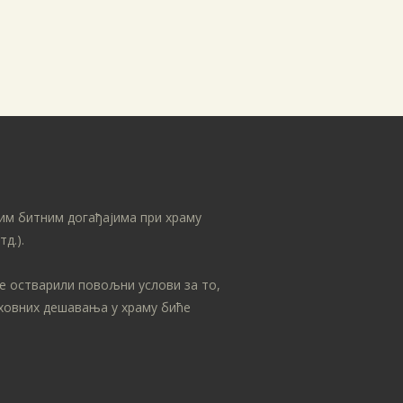
им битним догађајима при храму
д.).
се остварили повољни услови за то,
уховних дешавања у храму биће