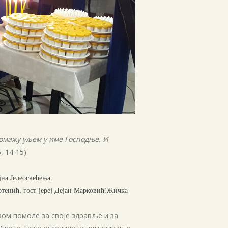
јануар 2021
новембар 2020
август 2020
јун 2020
мај 2020
април 2020
март 2020
фебруар 2020
јануар 2020
помажу уљем у име Господње. И
септембар 2019
 5, 14-15)
август 2019
јна Јелеосвећења.
јул 2019
фтенић, гост-јереј Дејан Марковић(Жичка
април 2019
март 2019
вом помоле за своје здравље и за
јануар 2019