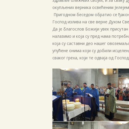
здравље ближњих својих, и за сваку д
окупљених верника освећеним Јелејем
Пригодном беседом обратио се ђакон 
Господ излива на све верне Духом Св
Да је благослов Божији увек присутан
налазимо и која су пред нама потребн
која су саставни део нашег овоземаљ
упућене онима који су добили исцелење
сваког греха, који те одваја од Господ