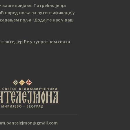
 ваше пријаве. Потребно је да
ћ поред поља за аутентификацију
лежавањем поља “Додајте нас у ваш
такте, јер ће у супротном свака
am.pantelejmon@gmail.com