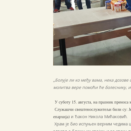
„
Болује ли ко међу вама, нека дозове
молитва вере помоћи ће болеснику, и 
У суботу 15. августа, на празник преноса
Служашчи свештенослужитељи били су: Јере
епархија)
и Ђакон Никола Мићаковић.
Храм је био испуњен верним чедима цр