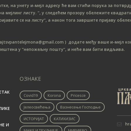
е, на унету и-мејл адресу ће вам стићи порука за потврду
на мeјлинг листу.
”, у следећем прозору обележите ква
драти
ријавите се на листу“, а након тога завршите пријаву обе
sajtsvpantelejmona
@gmail.com )
додате међу ваше и-мејл кон
мештена у “непожељну пошту“, и неће вам бити видљива.
ОЗНАКЕ
ЕТАК
Covid19
Korona
Pricesce
Јелеосвећења
Вазнесење Господње
ЛИКЕ
ИСТОРИЈАТ
КАТИХИЗИС
hr
НЕ И
МАЈКЕ И ТРУДНИЦЕ
МИРИЈЕВО