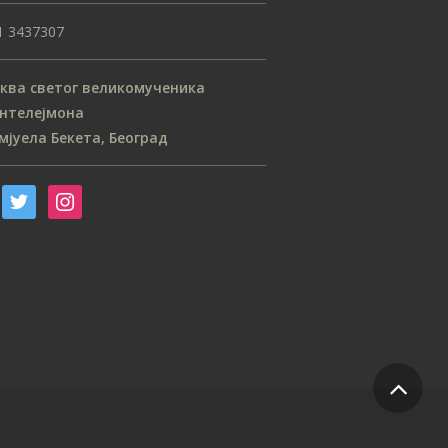
1 3437307
ква светог великомученика
нтелејмона
мјуела Бекета, Београд