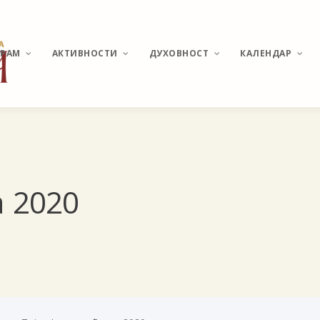
ХРАМ
АКТИВНОСТИ
ДУХОВНОСТ
КАЛЕНДАР
ИСТОРИЈАТ МИРИЈЕВА
ВЕСТИ И ДЕШАВАЊА
О ПОНАШАЊУ У ЦРКВИ
РАСПОРЕД
БОГОСЛУЖЕЊА
ХРАМ СВЕТОГ
КАТИХИЗИС
 2020
ВЕЛИКОМУЧЕНИКА
ПАНТЕЛЕЈМОНА
СВЕТЕ ТАЈНЕ
ПОМОЗИ ИЗГРАДЊУ
МОЛИТВЕ И АКАТИСТИ
АКТУЕЛНЕ ТЕМЕ
УЧЕСТАЛА ПИТАЊА И
ОДГОВОРИ