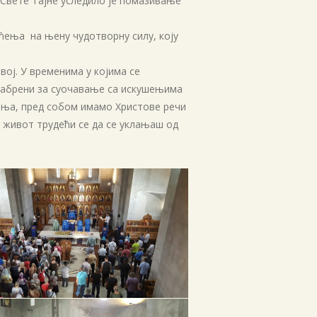
 Свете Тајне уследило је помазивање
децембар 2018
ћења на њену чудотворну силу, коју
новембар 2018
октобар 2018
ој. У временима у којима се
септембар 2018
охрабрени за суочавање са искушењима
јања, пред собом имамо Христове речи
август 2018
ој живот трудећи се да се уклањаш од
јул 2018
мај 2018
април 2018
март 2018
фебруар 2018
јануар 2018
децембар 2017
новембар 2017