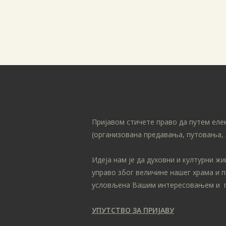
Пријавом стичете право да путем еле
(организована предавања, путовања, 
Идеја нам је да духовни и културни ж
управо због величине нашег храма и 
условљена Вашим интересовањем и 
УПУТСТВО ЗА ПРИЈАВУ