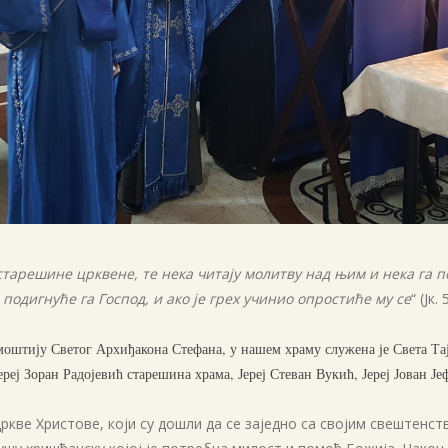
 старешине црквене, те нека читају молитву над њим и нека га 
подигнуће га Господ, и ако је грех учинио опростиће му се
“ (Јк.
 моштију Светог Архиђакона Стефана, у нашем храму служена је Света Та
ј Зоран Радојевић старешина храма, Јереј Стеван Вукић, Јереј Јован Је
кве Христове, који су дошли да се заједно са својим свештенст