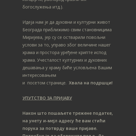
богослужења итд.).
Идеја нам је да духовни и културни живот
Београда приближимо свим становницима
Миријева, јер су се остварили повољни
услови за то, управо због величине нашег
храма и простора уређене крипте испод
храма. Учесталост културних и духовних
дешавања у храму биће условљена Вашим
интересовањем
и посетом странице.
Хвала на подршци!
УПУТСТВО ЗА ПРИЈАВУ
Након што пошаљете трежене податке,
на унету и-мејл адресу ће вам стићи
порука за потврду ваше пријаве.
Потребно је да обележите поље „Да,