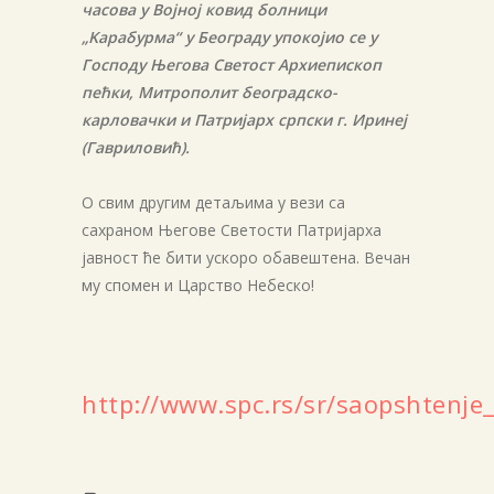
часова у Војној ковид болници
„Kарабурма“ у Београду упокојио се у
Господу Његова Светост Архиепископ
пећки, Митрополит београдско-
карловачки и Патријарх српски г. Иринеј
(Гавриловић).
О свим другим детаљима у вези са
сахраном Његове Светости Патријарха
јавност ће бити ускоро обавештена. Вечан
му спомен и Царство Небеско!
http://www.spc.rs/sr/saopshtenje