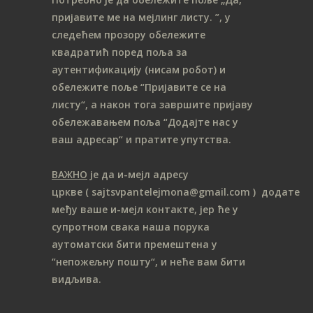
пријавите ме на мeјлинг листу.
”, у
следећем прозору обележите
ква
дратић поред поља за
аутентификацију (нисам робот) и
обележите поље “Пријавите се на
листу“, а након тога завршите пријаву
обележавањем поља “Додајте нас у
ваш адресар“ и пратите упутства.
ВАЖНО
је да и-мејл адресу
цркве
( sajtsvpantelejmona
@gmail.com )
додате
међу ваше и-мејл контакте, јер ће у
супротном свака наша порука
аутоматски бити премештена у
“непожељну пошту“, и неће вам бити
видљива.