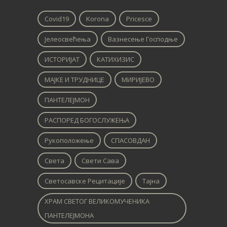
Covid19
Korona
Pricesce
Јелеосвећења
Вазнесење Господње
ИСТОРИЈАТ
КАТИХИЗИС
МАЈКЕ И ТРУДНИЦЕ
МИРИЈЕВО
ПАНТЕЛЕЈМОН
РАСПОРЕД БОГОСЛУЖЕЊА
Рукоположење
СПАСОВДАН
Света
Свети Сава
Светосавске Рецитације
Тајна
ХРАМ СВЕТОГ ВЕЛИКОМУЧЕНИКА
ПАНТЕЛЕЈМОНА