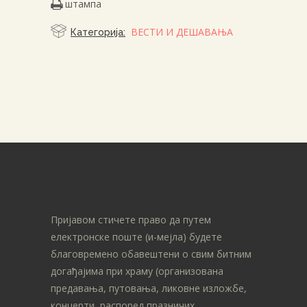
штампа
ВЕСТИ И ДЕШАВАЊА
Категорија:
Пријавом стичете право да путем
електронске поште (и-мејла) будете
благовремено обавештени о свим битним
догађајима при храму (организована
предавања, путовања, ликовне изложбе,
концерти, распоред празничих