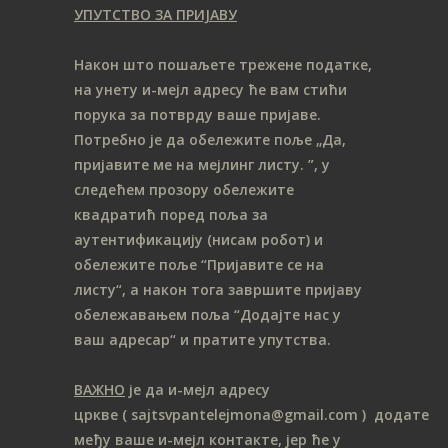
УПУТСТВО ЗА ПРИЈАВУ
Након што пошаљете трежене податке,
на унету и-мејл адресу ће вам стићи
порука за потврду ваше пријаве.
Потребно је да обележите поље „Да,
пријавите ме на мeјлинг листу.
”, у
следећем прозору обележите
ква
дратић поред поља за
аутентификацију (нисам робот) и
обележите поље “Пријавите се на
листу“, а након тога завршите пријаву
обележавањем поља “Додајте нас у
ваш адресар“ и пратите упутства.
ВАЖНО
је да и-мејл адресу
цркве
( sajtsvpantelejmona
@gmail.com )
додате
међу ваше и-мејл контакте, јер ће у