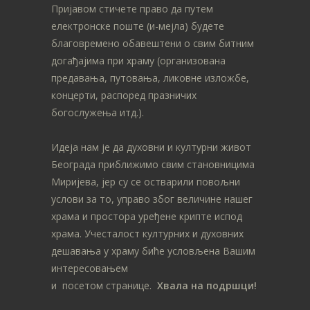
Пријавом стичете право да путем
електронске поште (и-мејла) будете
благовремено обавештени о свим битним
догађајима при храму (организована
предавања, путовања, ликовне изложбе,
концерти, распоред празничих
богослужења итд.).
Идеја нам је да духовни и културни живот
Београда приближимо свим становницима
Миријева, јер су се остварили повољни
услови за то, управо због величине нашег
храма и простора уређене крипте испод
храма. Учесталост културних и духовних
дешавања у храму биће условљена Вашим
интересовањем
и посетом странице.
Хвала на подршци!