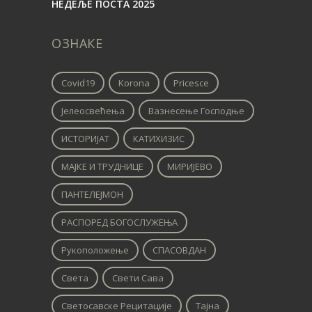
НЕДЕЉЕ ПОСТА 2025
ОЗНАКЕ
Covid19
Korona
Pricesce
Јелеосвећења
Вазнесење Господње
ИСТОРИЈАТ
КАТИХИЗИС
МАЈКЕ И ТРУДНИЦЕ
МИРИЈЕВО
ПАНТЕЛЕЈМОН
РАСПОРЕД БОГОСЛУЖЕЊА
Рукоположење
СПАСОВДАН
Света
Свети Сава
Светосавске Рецитације
Тајна