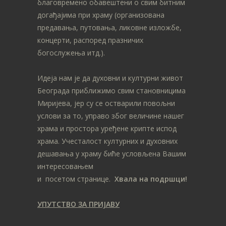
благовремено обавештени о свим битним
догађајима при храму (организована
предавања, путовања, ликовне изложбе,
концерти, распоред празничих
богослужења итд.).
Идеја нам је да духовни и културни живот
Београда приближимо свим становницима
Миријева, јер су се остварили повољни
услови за то, управо због величине нашег
храма и простора уређене крипте испод
храма. Учесталост културних и духовних
дешавања у храму биће условљена Вашим
интересовањем
и посетом странице.
Хвала на подршци!
УПУТСТВО ЗА ПРИЈАВУ