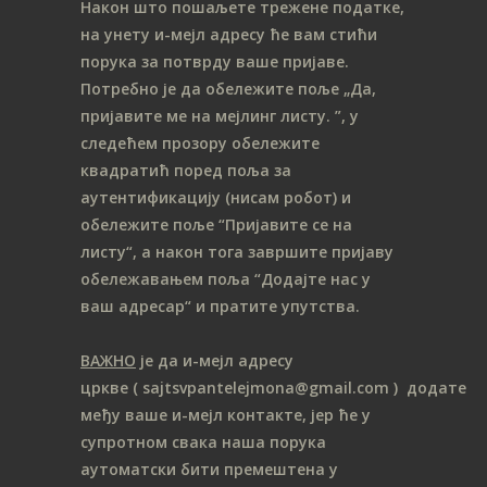
Након што пошаљете трежене податке,
на унету и-мејл адресу ће вам стићи
порука за потврду ваше пријаве.
Потребно је да обележите поље „Да,
пријавите ме на мeјлинг листу.
”, у
следећем прозору обележите
ква
дратић поред поља за
аутентификацију (нисам робот) и
обележите поље “Пријавите се на
листу“, а након тога завршите пријаву
обележавањем поља “Додајте нас у
ваш адресар“ и пратите упутства.
ВАЖНО
је да и-мејл адресу
цркве
( sajtsvpantelejmona
@gmail.com )
додате
међу ваше и-мејл контакте, јер ће у
супротном свака наша порука
аутоматски бити премештена у