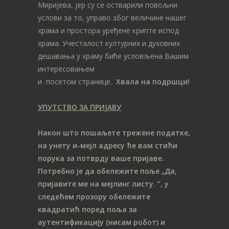
Миријева, јер су се остварили повољни
услови за то, управо због величине нашег
храма и простора уређене крипте испод
храма. Учесталост културних и духовних
дешавања у храму биће условљена Вашим
интересовањем
и посетом странице.
Хвала на подршци!
УПУТСТВО ЗА ПРИЈАВУ
Након што пошаљете трежене податке,
на унету и-мејл адресу ће вам стићи
порука за потврду ваше пријаве.
Потребно је да обележите поље „Да,
пријавите ме на мeјлинг листу.
”, у
следећем прозору обележите
ква
дратић поред поља за
аутентификацију (нисам робот) и