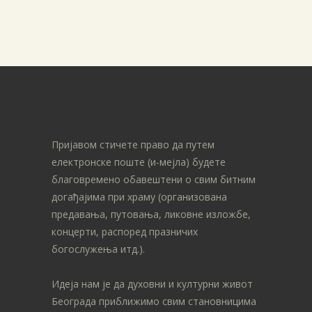
Пријавом стичете право да путем
електронске поште (и-мејла) будете
благовремено обавештени о свим битним
догађајима при храму (организована
предавања, путовања, ликовне изложбе,
концерти, распоред празничих
богослужења итд.).
Идеја нам је да духовни и културни живот
Београда приближимо свим становницима