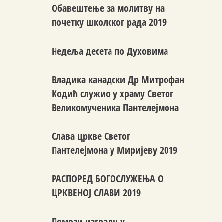
Обавештење за молитву на
почетку школског рада 2019
Недеља десета по Духовима
Владика канадски Др Митрофан
Кодић служио у храму Светог
Великомученика Пантелејмона
Слава цркве Светог
Пантелејмона у Миријеву 2019
РАСПОРЕД БОГОСЛУЖЕЊА О
ЦРКВЕНОЈ СЛАВИ 2019
Помози изградњу