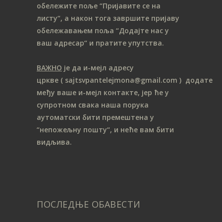
обележите поље “Пријавите се на
листу“, а након тога завршите пријаву
обележавањем поља “Додајте нас у
ваш адресар“ и пратите упутства.
ВАЖНО
је да и-мејл адресу
цркве
( sajtsvpantelejmona
@gmail.com )
додате
међу ваше и-мејл контакте, јер ће у
супротном свака наша порука
аутоматски бити премештена у
“непожељну пошту“, и неће вам бити
видљива.
ПОСЛЕДЊЕ ОБАВЕСТИ