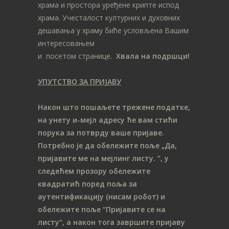
храма и простора уређене крипте испод
храма. Учесталост културних и духовних
дешавања у храму биће условљена Вашим
интересовањем
и посетом странице.
Хвала на подршци!
УПУТСТВО ЗА ПРИЈАВУ
Након што пошаљете трежене податке,
на унету и-мејл адресу ће вам стићи
порука за потврду ваше пријаве.
Потребно је да обележите поље „Да,
пријавите ме на мeјлинг листу.
”, у
следећем прозору обележите
ква
дратић поред поља за
аутентификацију (нисам робот) и
обележите поље “Пријавите се на
листу“, а након тога завршите пријаву