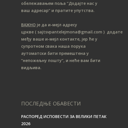
обележавањем поља “Додајте нас у
ваш адресар“ и пратите упутства.
ВАЖНО
је да и-мејл адресу
цркве
( sajtsvpantelejmona
@gmail.com )
додате
међу ваше и-мејл контакте, јер ће у
супротном свака наша порука
аутоматски бити премештена у
“непожељну пошту“, и неће вам бити
видљива.
ПОСЛЕДЊЕ ОБАВЕСТИ
РАСПОРЕД ИСПОВЕСТИ ЗА ВЕЛИКИ ПЕТАК
2026