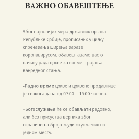
Због најновијих мера државних органа
Републике Србије, прописаних у циљу
спречавања ширења заразе
коронавирусом, обавештавамо вас о
начину рада цркве за време трајања
ванредног стања.
-Радно време
цркве и црквене продавнице
је свакога дана од 07:00 – 15:00 часова.
–
Богослужења
ће се обављати редовно,
али без присуства верника због
ограничења броја људи окупљених на
једном месту.