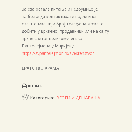
За сва остала питања и недоумице је
најбоље да контактирате надлежног
свештеника чији број телефона можете
добити у црквеној продавници или на сајту
цркве светог великомученика
Пантелејмона у Миријеву.
https://svpantelejmon.rs/svestenstvo/
БРАТСТВО ХРАМА
штампа
ВЕСТИ И ДЕШАВАЊА
Категорија: