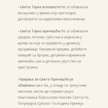
–
Света Тајна исповести
ће се обављати
искључиво у време које претходно
договорите са надлежним свештеником.
–
Света Тајна причешћа
ће се обављати
средом, петком, суботом и недељом у
време за које се пријавите у црквеној
продавници. Приликом пријаве, добићете
папирић са бројем, датумом и временом
причешћа, као и детаљно упутство за
приступање.
-Пријава за Свето Причешће је
обавезна
како би, у складу са тренутним
законом, могли да очувамо ред и
поштовање благослова Његове Светости,
Патријарха Српског Господина Иринеја.