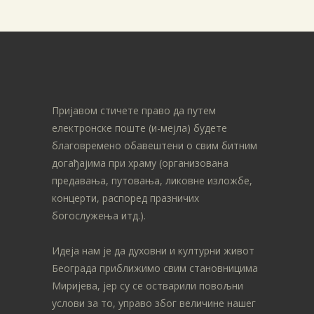
Пријавом стичете право да путем
електронске поште (и-мејла) будете
благовремено обавештени о свим битним
догађајима при храму (организована
предавања, путовања, ликовне изложбе,
концерти, распоред празничих
богослужења итд.).
Идеја нам је да духовни и културни живот
Београда приближимо свим становницима
Миријева, јер су се остварили повољни
услови за то, управо због величине нашег