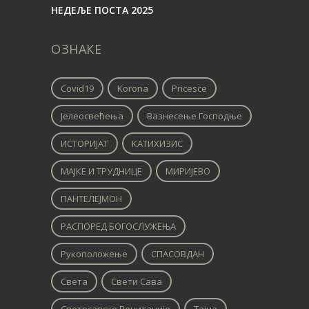
НЕДЕЉЕ ПОСТА 2025
ОЗНАКЕ
Covid19
Korona
Pricesce
Јелеосвећења
Вазнесење Господње
ИСТОРИЈАТ
КАТИХИЗИС
МАЈКЕ И ТРУДНИЦЕ
МИРИЈЕВО
ПАНТЕЛЕЈМОН
РАСПОРЕД БОГОСЛУЖЕЊА
Рукоположење
СПАСОВДАН
Света
Свети Сава