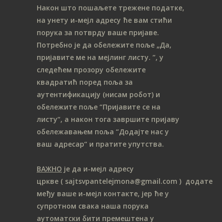
Након што пошаљете трежене податке,
на унету и-мејл адресу ће вам стићи
порука за потврду ваше пријаве.
Потребно је да обележите поље „Да,
пријавите ме на мeјлинг листу.
”, у
следећем прозору обележите
ква
дратић поред поља за
аутентификацију (нисам робот) и
обележите поље “Пријавите се на
листу“, а након тога завршите пријаву
обележавањем поља “Додајте нас у
ваш адресар“ и пратите упутства.
ВАЖНО
је да и-мејл адресу
цркве
( sajtsvpantelejmona
@gmail.com )
додате
међу ваше и-мејл контакте, јер ће у
супротном свака наша порука
аутоматски бити премештена у