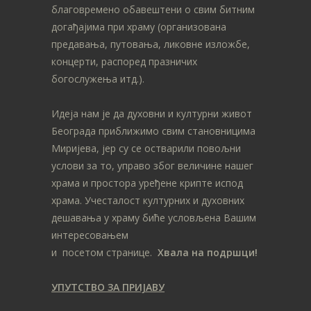
благовремено обавештени о свим битним
догађајима при храму (организована
предавања, путовања, ликовне изложбе,
концерти, распоред празничих
богослужења итд.).
Идеја нам је да духовни и културни живот
Београда приближимо свим становницима
Миријева, јер су се остварили повољни
услови за то, управо због величине нашег
храма и простора уређене крипте испод
храма. Учесталост културних и духовних
дешавања у храму биће условљена Вашим
интересовањем
и посетом странице.
Хвала на подршци!
УПУТСТВО ЗА ПРИЈАВУ