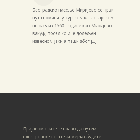
Београдско насеље Миријево се први
пут спомиње у турском катастарском
попису из 1560. године као Миријево-
вакуф, посед који је додељен
извесном Јахија-паши због
[...]
Пријавом стичете право да путем
електронске поште (и-мејла) будете