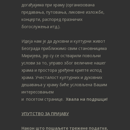
догађајима при храму (организована
предавања, путовања, ликовне изложбе,
концерти, распоред празничих
богослужења итд.).
Идеја нам је да духовни и културни живот
Београда приближимо свим становницима
Миријева, јер су се остварили повољни
услови за то, управо због величине нашег
храма и простора уређене крипте испод
храма. Учесталост културних и духовних
дешавања у храму биће условљена Вашим
интересовањем
и посетом странице.
Хвала на подршци!
УПУТСТВО ЗА ПРИЈАВУ
Након што пошаљете трежене податке,