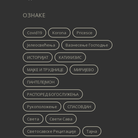
ОЗНАКЕ
Covid19
Korona
Pricesce
Јелеосвећења
Вазнесење Господње
ИСТОРИЈАТ
КАТИХИЗИС
МАЈКЕ И ТРУДНИЦЕ
МИРИЈЕВО
ПАНТЕЛЕЈМОН
РАСПОРЕД БОГОСЛУЖЕЊА
Рукоположење
СПАСОВДАН
Света
Свети Сава
Светосавске Рецитације
Тајна