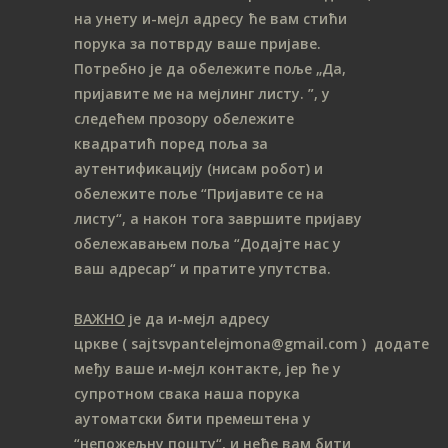
на унету и-мејл адресу ће вам стићи
порука за потврду ваше пријаве.
Потребно је да обележите поље „Да,
пријавите ме на мeјлинг листу.
”, у
следећем прозору обележите
ква
дратић поред поља за
аутентификацију (нисам робот) и
обележите поље “Пријавите се на
листу“, а након тога завршите пријаву
обележавањем поља “Додајте нас у
ваш адресар“ и пратите упутства.
ВАЖНО
је да и-мејл адресу
цркве
( sajtsvpantelejmona
@gmail.com )
додате
међу ваше и-мејл контакте, јер ће у
супротном свака наша порука
аутоматски бити премештена у
“непожељну пошту“, и неће вам бити