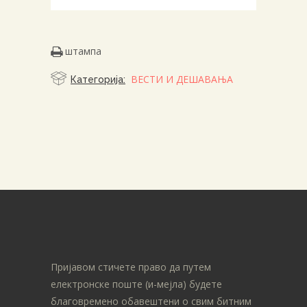
штампа
ВЕСТИ И ДЕШАВАЊА
Категорија:
Пријавом стичете право да путем
електронске поште (и-мејла) будете
благовремено обавештени о свим битним