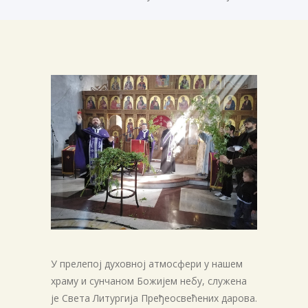
У прелепој духовној атмосфери у нашем
храму и сунчаном Божијем небу, служена
је Света Литургија Пређеосвећених дарова.