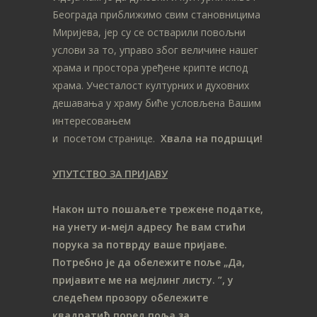
Београда приближимо свим становницима
Миријева, јер су се остварили повољни
услови за то, управо због величине нашег
храма и простора уређене крипте испод
храма. Учесталост културних и духовних
дешавања у храму биће условљена Вашим
интересовањем
и посетом странице.
Хвала на подршци!
УПУТСТВО ЗА ПРИЈАВУ
Након што пошаљете трежене податке,
на унету и-мејл адресу ће вам стићи
порука за потврду ваше пријаве.
Потребно је да обележите поље „Да,
пријавите ме на мeјлинг листу.
”, у
следећем прозору обележите
ква
дратић поред поља за