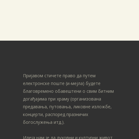
Пријавом стичете право да путем
електронске поште (и-мејла) будете
благовремено обавештени о свим битним
догађајима при храму (организована
предавања, путовања, ликовне изложбе,
концерти, распоред празничих
богослужења итд.).
Идеја нам је да духовни и културни живот