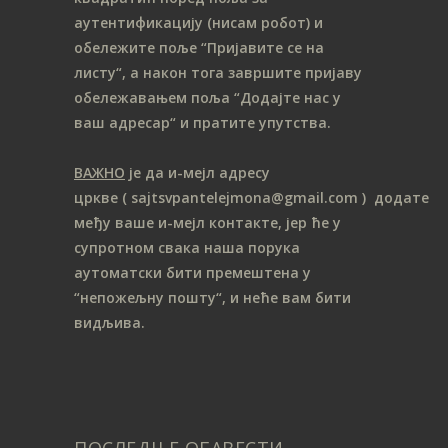
аутентификацију (нисам робот) и
обележите поље “Пријавите се на
листу“, а након тога завршите пријаву
обележавањем поља “Додајте нас у
ваш адресар“ и пратите упутства.
ВАЖНО
је да и-мејл адресу
цркве
( sajtsvpantelejmona
@gmail.com )
додате
међу ваше и-мејл контакте, јер ће у
супротном свака наша порука
аутоматски бити премештена у
“непожељну пошту“, и неће вам бити
видљива.
ПОСЛЕДЊЕ ОБАВЕСТИ