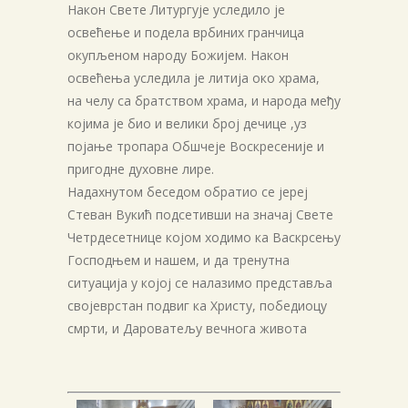
Након Свете Литургује уследило је
освећење и подела врбиних гранчица
окупљеном народу Божијем. Након
освећења уследила је литија око храма,
на челу са братством храма, и народа међу
којима је био и велики број дечице ,уз
појање тропара Обшчеје Воскресеније и
пригодне духовне лире.
Надахнутом беседом обратио се јереј
Стеван Вукић подсетивши на значај Свете
Четрдесетнице којом ходимо ка Васкрсењу
Господњем и нашем, и да тренутна
ситуација у којој се налазимо представља
својеврстан подвиг ка Христу, победиоцу
смрти, и Дароватељу вечнога живота