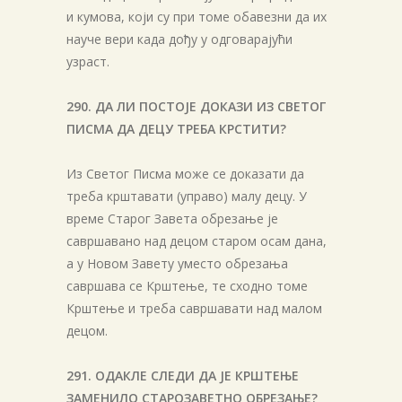
и кумова, који су при томе обавезни да их
науче вери када дођу у одговарајући
узраст.
290. ДА ЛИ ПОСТОЈЕ ДОКАЗИ ИЗ СВЕТОГ
ПИСМА ДА ДЕЦУ ТРЕБА КРСТИТИ?
Из Светог Писма може се доказати да
треба крштавати (управо) малу децу. У
време Старог Завета обрезање је
савршавано над децом старом осам дана,
а у Новом Завету уместо обрезања
савршава се Крштење, те сходно томе
Крштење и треба савршавати над малом
децом.
291. ОДАКЛЕ СЛЕДИ ДА ЈЕ КРШТЕЊЕ
ЗАМЕНИЛО СТАРОЗАВЕТНО ОБРЕЗАЊЕ?