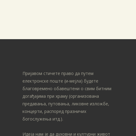
Пријавом стичете право да путем
електронске поште (и-мејла) будете
благовремено обавештени о свим битним
догађајима при храму (организована
предавања, путовања, ликовне изложбе,
концерти, распоред празничих
богослужења итд.).
Идеја нам је да духовни и културни живот