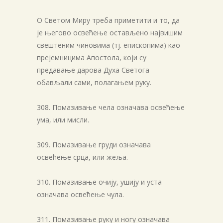
О Светом Миру треба приметити и то, да
је његово освећење остављено највишим
свештеним чиновима (тј. епископима) као
прејемницима Апостола, који су
предавање дарова Духа Светога
обављали сами, полагањем руку.
308. Помазивање чела означава освећење
ума, или мисли.
309. Помазивање груди означава
освећење срца, или жеља.
310. Помазивање очију, ушију и уста
означава освећење чула.
311. Помазивање руку и ногу означава