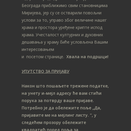
Београда приближимо свим становницима
Миријева, јер су се остварили повољни
услови за то, управо због величине нашег
храма и простора уређене крипте испод
храма. Учесталост културних и духовних
дешавања у храму биће условљена Вашим
интересовањем
и посетом странице.
Хвала на подршци!
УПУТСТВО ЗА ПРИЈАВУ
Након што пошаљете трежене податке,
на унету и-мејл адресу ће вам стићи
порука за потврду ваше пријаве.
Потребно је да обележите поље „Да,
пријавите ме на мeјлинг листу.
”, у
следећем прозору обележите
ква
дратић поред поља за