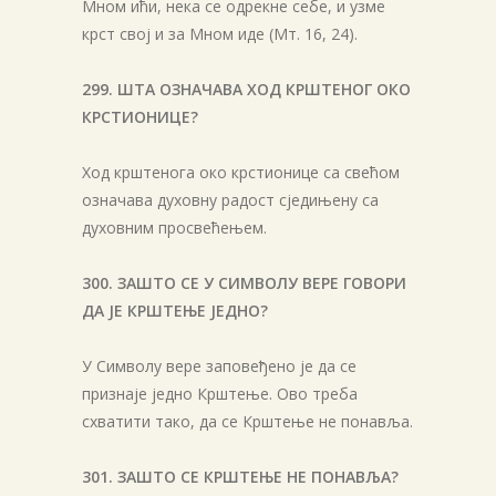
Мном ићи, нека се одрекне себе, и узме
крст свој и за Мном иде (Мт. 16, 24).
299. ШТА ОЗНАЧАВА ХОД КРШТЕНОГ ОКО
КРСТИОНИЦЕ?
Ход крштенога око крстионице са свећом
означава духовну радост сједињену са
духовним просвећењем.
300. ЗАШТО СЕ У СИМВОЛУ ВЕРЕ ГОВОРИ
ДА ЈЕ КРШТЕЊЕ ЈЕДНО?
У Символу вере заповеђено је да се
признаје једно Крштење. Ово треба
схватити тако, да се Крштење не понавља.
301. ЗАШТО СЕ КРШТЕЊЕ НЕ ПОНАВЉА?