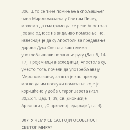
306. Што се тиче помињања спољашњег
чина Миропомазања у Светом Писму,
можемо да сматрамо да се речи Апостола
Јована односе на видљиво помазање; но,
извесније је да су Апостоли за предавање
дарова Духа Светога крштенима
употребљавали полагање руку (Дап. 8, 14-
17). Прејемници (наследници) Апостола су,
уместо тога, почели да употребљавају
Миропомазање, за шта је као пример
могло да им послужи помазање које је
коришћено у доба Старог Завета (Изл.
30,25; 1. Цар. 1, 39; Св. Дионисије
Ареопагит, „О црквеној јерархији“, гл. 4).
307. У ЧЕМУ СЕ САСТОЈИ ОСОБЕНОСТ
СВЕТОГ МИРА?