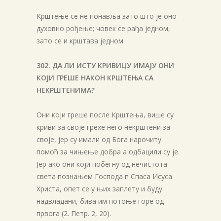
Крштење се не понавља зато што је оно
духовно рођење; човек се рађа једном,
зато се и крштава једном.
302. ДА ЛИ ИСТУ КРИВИЦУ ИМАЈУ ОНИ
КОЈИ ГРЕШЕ НАКОН КРШТЕЊА СА
НЕКРШТЕНИМА?
Они који греше после Крштења, више су
криви за своје грехе него некрштени за
своје, јер су имали од Бога нарочиту
помоћ за чињење добра а одбацили су је.
Јер ако они који побегну од нечистота
света познањем Господа п Спаса Исуса
Христа, опет се у њих заплету и буду
надвладани, бива им потоње горе од
првога (2. Петр. 2, 20).