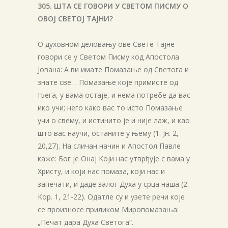
305. ШТА СЕ ГОВОРИ У СВЕТОМ ПИСМУ О
ОВОЈ СВЕТОЈ ТАЈНИ?
О духовном деловању ове Свете Тајне
говори се у Светом Писму код Апостола
Јована: А ви имате Помазање од Светога и
знате све… Помазање које примисте од
Њега, у вама остаје, и нема потребе да вас
ико учи; него како вас то исто Помазање
учи о свему, и истинито је и није лаж, и као
што вас научи, останите у њему (1. Јн. 2,
20,27). На сличан начин и Апостол Павле
каже: Бог је Онај Који нас утврђује с вама у
Христу, и који нас помаза, који нас и
запечати, и даде залог Духа у срца наша (2.
Кор. 1, 21-22). Одатле су и узете речи које
се произносе приликом Миропомазања:
„Печат дара Духа Светога“.