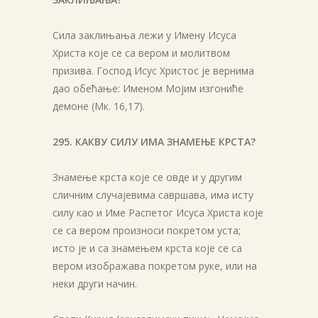
Сила заклињања лежи у Имену Исуса
Христа које се са вером и молитвом
призива. Господ Исус Христос је вернима
дао обећање: Именом Мојим изгониће
демоне (Мк. 16,17).
295. КАКВУ СИЛУ ИМА ЗНАМЕЊЕ КРСТА?
Знамење крста које се овде и у другим
сличним случајевима савршава, има исту
силу као и Име Распетог Исуса Христа које
се са вером произноси покретом уста;
исто је и са знамењем крста које се са
вером изображава покретом руке, или на
неки други начин.