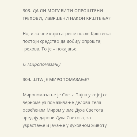
303. ДА ЛИ МОГУ БИТИ ОПРОШТЕНИ
ГРЕХОВИ, ИЗВРШЕНИ НАКОН КРШТЕЊА?
Но, и за оне који сагреше после Крштења
постоји средство да добију опроштај
грехова. То је – покајање.
О Миропомазању
304. ШТА ЈЕ МИРОПОМАЗАЊЕ?
Миропомазање је Света Тајна у којој се
верноме уз помазивање делова тела
освећеним Миром у име Духа Светога
предају дарови Духа Светога, за
узрастање и јачање у духовном животу.