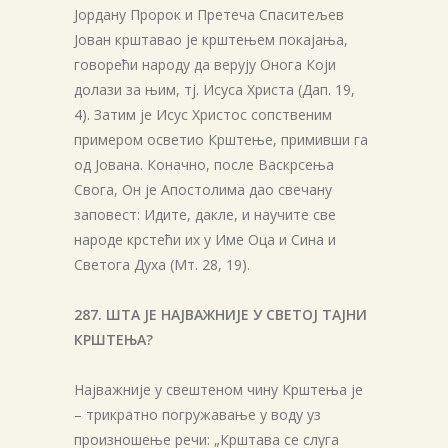
Јордану Пророк и Претеча Спаситељев
Јован крштавао је крштењем покајања,
говорећи народу да верују Онога Који
долази за њим, тј. Исуса Христа (Дап. 19,
4). Затим је Исус Христос сопственим
примером осветио Крштење, примивши га
од Јована. Коначно, после Васкрсења
Свога, Он је Апостолима дао свечану
заповест: Идите, дакле, и научите све
народе крстећи их у Име Оца и Сина и
Светога Духа (Мт. 28, 19).
287. ШТА ЈЕ НАЈВАЖНИЈЕ У СВЕТОЈ ТАЈНИ
КРШТЕЊА?
Најважније у свештеном чину Крштења је
– трикратно погружавање у воду уз
произношење речи: „Крштава се слуга