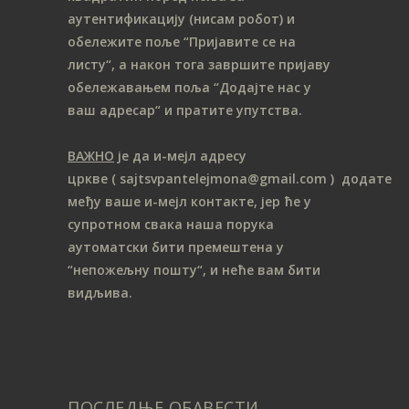
аутентификацију (нисам робот) и
обележите поље “Пријавите се на
листу“, а након тога завршите пријаву
обележавањем поља “Додајте нас у
ваш адресар“ и пратите упутства.
ВАЖНО
је да и-мејл адресу
цркве
( sajtsvpantelejmona
@gmail.com )
додате
међу ваше и-мејл контакте, јер ће у
супротном свака наша порука
аутоматски бити премештена у
“непожељну пошту“, и неће вам бити
видљива.
ПОСЛЕДЊЕ ОБАВЕСТИ