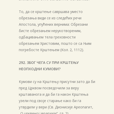
То, да се крштење савршава уместо
обрезања види се из следећих речи
Апостола, упућених вернима: Обрезани
бисте обрезањем нерукотвореним,
одбацивањем тела греховности
обрезањем Христовим, пошто се са Њим
погребосте Крштењем (Кол. 2, 1112).
292. ЗБОГ ЧЕГА СУ ПРИ КРШТЕЊУ
НЕОПХОДНИ КУМОВИ?
Кумови су на Крштењу присутни зато да би
пред Црквом посведочили за веру
крштаванога и да би гa након Крштења
узели под своје старање како би га
утврдили у вери (Св. Дионисије Ареопагит,
„О црквеној јерархији“, гл. 2).