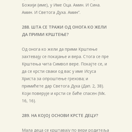
Божији (име), у Име Оца. Амин. И Сина.
Амин. И Светога Духа. Амин“.
288. ШТА СЕ ТРАЖИ ОД ОНОГА КО ЖЕЛИ
ДА ПРИМИ КРШТЕЊЕ?
Од онога ко жели да прими Крштење
захтевају се покајање и вера. Стога се пре
Крштења чита Символ вере. Покајте се, и
да се крсти сваки од вас у име Исуса
Христа за опроштење грехова; и
примићете дар Светога Духа (Дап. 2, 38).
Који поверује и крсти се биће спасен (Мк.
16, 16).
289. НА КОЈОЈ ОСНОВИ КРСТЕ ДЕЦУ?
Мала деца се крштавају по вери родитеља