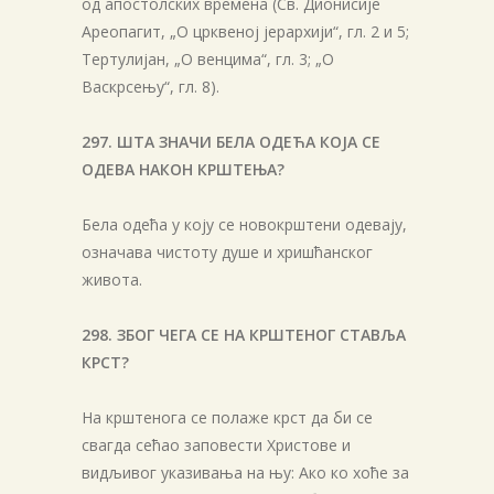
од апостолских времена (Св. Дионисије
Ареопагит, „О црквеној јерархији“, гл. 2 и 5;
Тертулијан, „О венцима“, гл. 3; „О
Васкрсењу“, гл. 8).
297. ШТА ЗНАЧИ БЕЛА ОДЕЋА КОЈА СЕ
ОДЕВА НАКОН КРШТЕЊА?
Бела одећа у коју се новокрштени одевају,
означава чистоту душе и хришћанског
живота.
298. ЗБОГ ЧЕГА СЕ НА КРШТЕНОГ СТАВЉА
КРСТ?
На крштенога се полаже крст да би се
свагда сећао заповести Христове и
видљивог указивања на њу: Ако ко хоће за