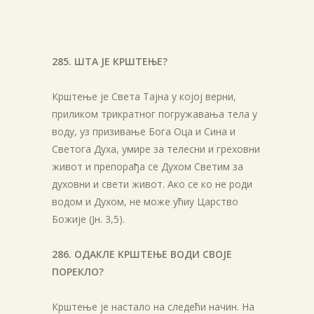
285. ШТА ЈЕ КРШТЕЊЕ?
Крштење је Света Тајна у којој верни,
приликом трикратног погружавања тела у
воду, уз призивање Бога Оца и Сина и
Светога Духа, умире за телесни и греховни
живот и препорађа се Духом Светим за
духовни и свети живот. Ако се ко не роди
водом и Духом, не може ућиу Царство
Божије (Јн. 3,5).
286. ОДАКЛЕ КРШТЕЊЕ ВОДИ СВОЈЕ
ПОРЕКЛО?
Крштење је настало на следећи начин. На