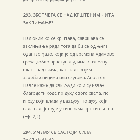
293. ЗБОГ ЧЕГА СЕ НАД КРШТЕНИМ ЧИТА
ЗАКЛИЊАЊЕ?
Над оним ко се крштава, савршава се
заклињање ради тога да би се од њега
одагнао ђаво, који је од времена Адамовог
греха добио приступ људима и извесну
власт над њима, као над својим
заробљеницима или слугама. Апостол
Павле каже да сви људи који су изван
благодати ходе по духу овога света, по
кнезу који влада у ваздуху, по духу који
сада садејствује у синовима противљења
(Еф. 2,2).
294. У ЧЕМУ СЕ САСТОЈИ СИЛА
ЗАКЛИЊАЊА?