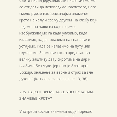
Свети Кирил Јерусалимски пише: „Немојмо
се стидети да исповедимо Распетога, него
смело руком изображавајмо знамење
крста на челу и свему другом: на хлебу који
једемо, на чаши из које пијемо;
изображавајмо га када улазимо, када
излазимо, када полазимо на спавање и
устајемо, када се налазимо на путу или
одмарамо. Знамење крста представља
велику заштиту дату сиротима на дар и
слабима без муке. Јер ово је благодат
Божија, знамење за верне и страх за зле
духове“ (Катихеза за oглашене 13, 36).
296. ОД КОГ ВРЕМЕНА СЕ УПОТРЕБЉАВА
ЗНАМЕЊЕ КРСТА?
Употреба крсног знамења води порекло