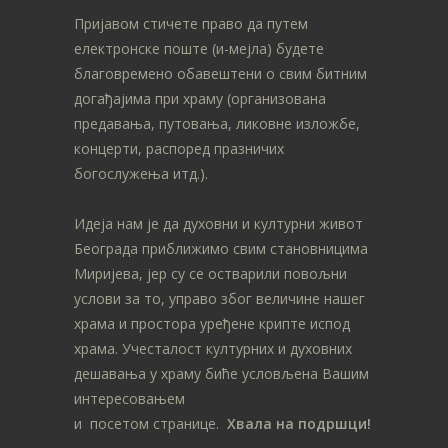
Пријавом стичете право да путем
електронске поште (и-мејла) будете
благовремено обавештени о свим битним
догађајима при храму (организована
предавања, путовања, ликовне изложбе,
концерти, распоред празничих
богослужења итд.).
Идеја нам је да духовни и културни живот
Београда приближимо свим становницима
Миријева, јер су се остварили повољни
услови за то, управо због величине нашег
храма и простора уређене крипте испод
храма. Учесталост културних и духовних
дешавања у храму биће условљена Вашим
интересовањем
и посетом странице.
Хвала на подршци!