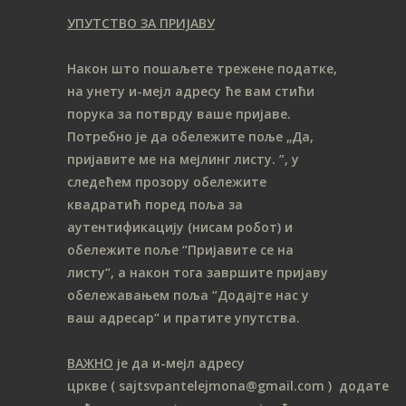
УПУТСТВО ЗА ПРИЈАВУ
Након што пошаљете трежене податке,
на унету и-мејл адресу ће вам стићи
порука за потврду ваше пријаве.
Потребно је да обележите поље „Да,
пријавите ме на мeјлинг листу.
”, у
следећем прозору обележите
ква
дратић поред поља за
аутентификацију (нисам робот) и
обележите поље “Пријавите се на
листу“, а након тога завршите пријаву
обележавањем поља “Додајте нас у
ваш адресар“ и пратите упутства.
ВАЖНО
је да и-мејл адресу
цркве
( sajtsvpantelejmona
@gmail.com )
додате