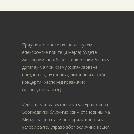
Пријавом стичете право да путем
електронске поште (и-мејла) будете
благовремено обавештени о свим битним
догађајима при храму (организована
предавања, путовања, ликовне изложбе,
концерти, распоред празничих
богослужења итд.).
Идеја нам је да духовни и културни живот
Београда приближимо свим становницима
Миријева, јер су се остварили повољни
услови за то, управо због величине нашег