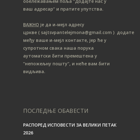
обележавањем поља “Додајте нас у
ваш адресар“ и пратите упутства.
ВАЖНО
је да и-мејл адресу
цркве
( sajtsvpantelejmona
@gmail.com )
додате
међу ваше и-мејл контакте, јер ће у
супротном свака наша порука
аутоматски бити премештена у
“непожељну пошту“, и неће вам бити
видљива.
ПОСЛЕДЊЕ ОБАВЕСТИ
РАСПОРЕД ИСПОВЕСТИ ЗА ВЕЛИКИ ПЕТАК
2026