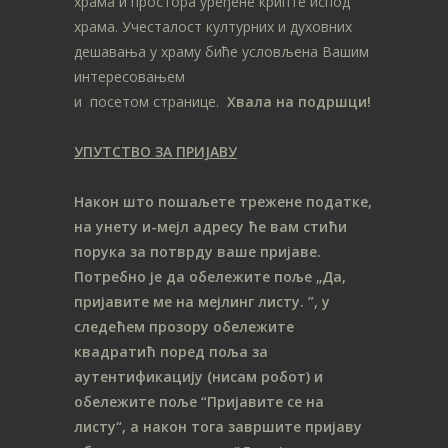
храма и простора уређене крипте испод
храма. Учесталост културних и духовних
дешавања у храму биће условљена Вашим
интересовањем
и посетом странице.
Хвала на подршци!
УПУТСТВО ЗА ПРИЈАВУ
Након што пошаљете трежене податке,
на унету и-мејл адресу ће вам стићи
порука за потврду ваше пријаве.
Потребно је да обележите поље „Да,
пријавите ме на мeјлинг листу.
”, у
следећем прозору обележите
ква
дратић поред поља за
аутентификацију (нисам робот) и
обележите поље “Пријавите се на
листу“, а након тога завршите пријаву