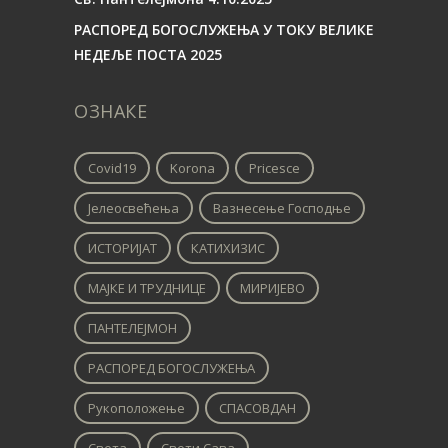
РАСПОРЕД БОГОСЛУЖЕЊА У ТОКУ ВЕЛИКЕ
НЕДЕЉЕ ПОСТА 2025
ОЗНАКЕ
Covid19
Korona
Pricesce
Јелеосвећења
Вазнесење Господње
ИСТОРИЈАТ
КАТИХИЗИС
МАЈКЕ И ТРУДНИЦЕ
МИРИЈЕВО
ПАНТЕЛЕЈМОН
РАСПОРЕД БОГОСЛУЖЕЊА
Рукоположење
СПАСОВДАН