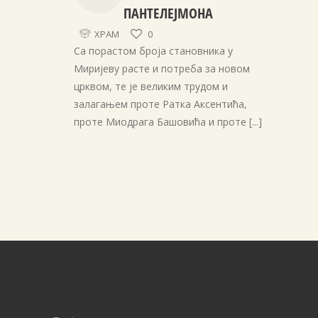
ПАНТЕЛЕЈМОНА
ХРАМ
0
Са порастом броја становника у
Миријеву расте и потреба за новом
црквом, те је великим трудом и
залагањем проте Ратка Аксентића,
проте Миодрага Башовића и проте
[...]