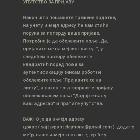
УПУТСТВО ЗА ПРИЈАВУ
Након што пошаљете трежене податке,
на унету и-мејл адресу ће вам стићи
порука за потврду ваше пријаве.
Потребно је да обележите поље „Да,
пријавите ме на мeјлинг листу.
”, у
следећем прозору обележите
ква
дратић поред поља за
аутентификацију (нисам робот) и
обележите поље “Пријавите се на
листу“, а након тога завршите пријаву
обележавањем поља “Додајте нас у
ваш адресар“ и пратите упутства.
ВАЖНО
је да и-мејл адресу
цркве
( sajtsvpantelejmona
@gmail.com )
додате
међу ваше и-мејл контакте, јер ће у