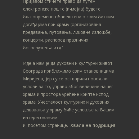
Пријавом стичете право да путем
електронске поште (и-мејла) будете
благовремено обавештени о свим битним
догађајима при храму (организована
предавања, путовања, ликовне изложбе,
концерти, распоред празничих
богослужења итд.).
Идеја нам је да духовни и културни живот
Београда приближимо свим становницима
Миријева, јер су се остварили повољни
услови за то, управо због величине нашег
храма и простора уређене крипте испод
храма. Учесталост културних и духовних
дешавања у храму биће условљена Вашим
интересовањем
и посетом странице.
Хвала на подршци!