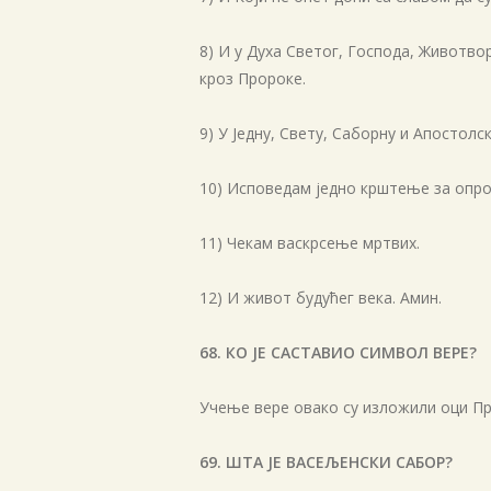
8) И у Духа Светог, Господа, Животвор
кроз Пророке.
9) У Једну, Свету, Саборну и Апостолск
10) Исповедам једно крштење за опр
11) Чекам васкрсење мртвих.
12) И живот будућег века. Амин.
68. КО ЈЕ САСТАВИО СИМВОЛ ВЕРЕ?
Учење вере овако су изложили оци Пр
69. ШТА ЈЕ ВАСЕЉЕНСКИ САБОР?