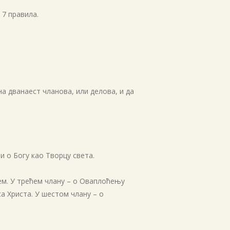
 7 правила.
 дванаест чланова, или делова, и да
и о Богу као Творцу света.
јем. У трећем члану – о Оваплоћењу
а Христа. У шестом члану – о