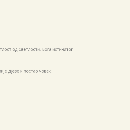
децембар 2018
новембар 2018
октобар 2018
септембар 2018
август 2018
етлост од Светлости, Бога истинитог
јул 2018
мај 2018
ије Дјеве и постао човек;
април 2018
март 2018
фебруар 2018
јануар 2018
децембар 2017
новембар 2017