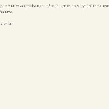
ира и учитеља хришћанске Саборне Цркве, по могућности из цел
ћанима.
САБОРА?