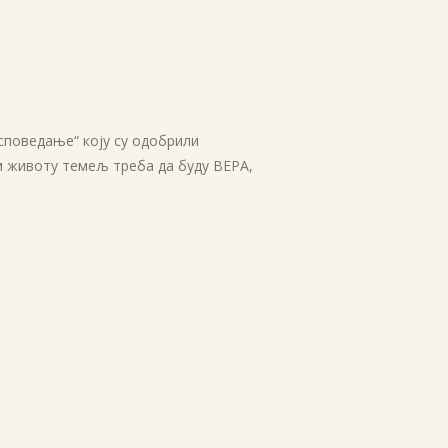
Архиве
април 2026
јануар 2026
септембар 2025
споведање“ коју су одобрили
април 2025
м животу темељ треба да буду ВЕРА,
јануар 2025
новембар 2024
април 2024
март 2024
јануар 2024
април 2023
април 2022
децембар 2021
април 2021