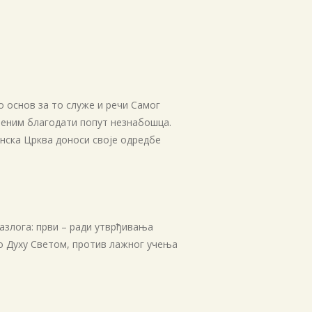
о основ за то служе и речи Самог
ишеним благодати попут незнабошца.
љенска Црква доноси своје одредбе
разлога: први – ради утврђивања
 о Духу Светом, против лажног учења