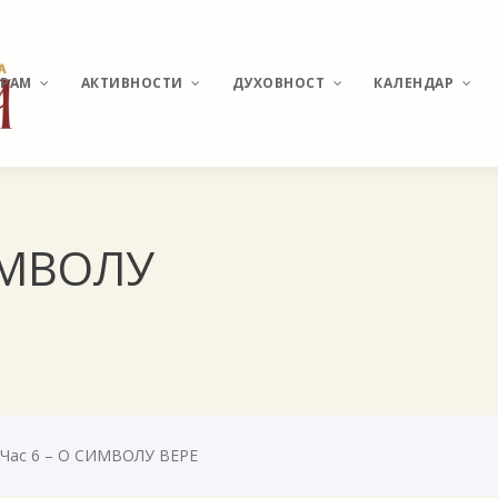
ХРАМ
АКТИВНОСТИ
ДУХОВНОСТ
КАЛЕНДАР
ИСТОРИЈАТ МИРИЈЕВА
ВЕСТИ И ДЕШАВАЊА
О ПОНАШАЊУ У ЦРКВИ
РАСПОРЕД
ИМВОЛУ
БОГОСЛУЖЕЊА
ХРАМ СВЕТОГ
КАТИХИЗИС
ВЕЛИКОМУЧЕНИКА
ПАНТЕЛЕЈМОНА
СВЕТЕ ТАЈНЕ
ПОМОЗИ ИЗГРАДЊУ
МОЛИТВЕ И АКАТИСТИ
АКТУЕЛНЕ ТЕМЕ
Час 6 – О СИМВОЛУ ВЕРЕ
УЧЕСТАЛА ПИТАЊА И
ОДГОВОРИ