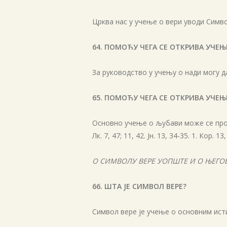
Црква нас у учење о вери уводи Симв
64. ПОМОЋУ ЧЕГА СЕ ОТКРИВА УЧЕЊ
За руководство у учењу о нади могу 
65. ПОМОЋУ ЧЕГА СЕ ОТКРИВА УЧЕЊ
Основно учење о љубави може се пронаћ
Лк. 7, 47; 11, 42. Јн. 13, 34-35. 1. Кор. 13,
О СИМВОЛУ ВЕРЕ УОПШТЕ И О ЊЕГО
66. ШТА ЈЕ СИМВОЛ ВЕРЕ?
Символ вере је учење о основним ист