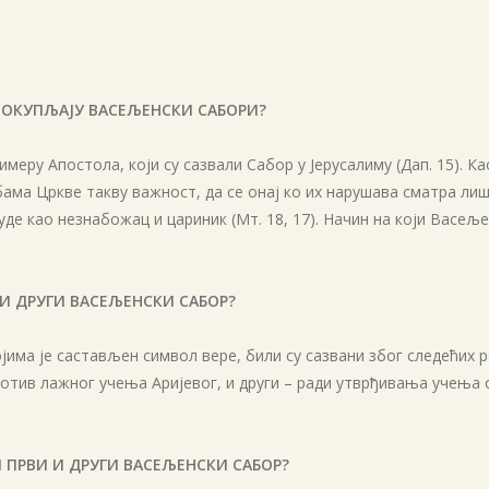
Е ОКУПЉАЈУ ВАСЕЉЕНСКИ САБОРИ?
меру Апостола, који су сазвали Сабор у Јерусалиму (Дап. 15). Ка
бама Цркве такву важност, да се онај ко их нарушава сматра л
буде као незнабожац и цариник (Мт. 18, 17). Начин на који Васе
И И ДРУГИ ВАСЕЉЕНСКИ САБОР?
јима је састављен символ вере, били су сазвани због следећих 
ротив лажног учења Аријевог, и други – ради утврђивања учења
 ПРВИ И ДРУГИ ВАСЕЉЕНСКИ САБОР?