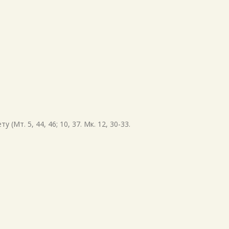
јануар 2021
новембар 2020
август 2020
јун 2020
мај 2020
април 2020
март 2020
фебруар 2020
Мт. 5, 44, 46; 10, 37. Мк. 12, 30-33.
јануар 2020
септембар 2019
август 2019
јул 2019
април 2019
март 2019
јануар 2019