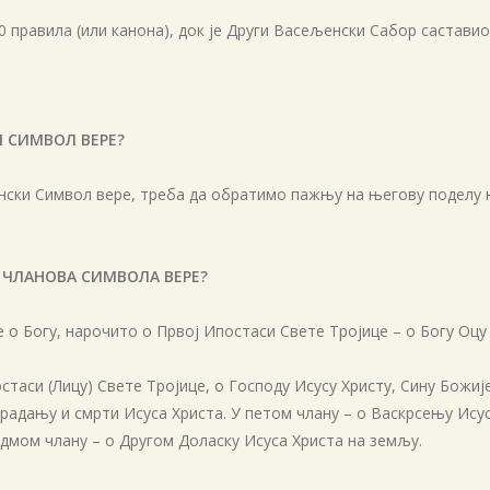
 правила (или канона), док је Други Васељенски Сабор саставио
И СИМВОЛ ВЕРЕ?
ки Символ вере, треба да обратимо пажњу на његову поделу на
Д ЧЛАНОВА СИМВОЛА ВЕРЕ?
 о Богу, нарочито о Првој Ипостаси Свете Тројице – о Богу Оцу 
остаси (Лицу) Свете Тројице, о Господу Исусу Христу, Сину Божи
традању и смрти Исуса Христа. У петом члану – о Васкрсењу Исус
едмом члану – о Другом Доласку Исуса Христа на земљу.