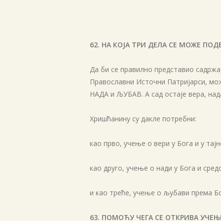
62. НА КОЈА ТРИ ДЕЛА СЕ МОЖЕ ПО
Да би се правилно представио садржа
Православни Источни Патријарси, мож
НАДА и ЉУБАВ. А сад остаје вера, нада,
Хришћанину су дакле потребни:
као прво, учење о вери у Бога и у тајн
као друго, учење о нади у Бога и сре
и као треће, учење о љубави према Бо
63. ПОМОЋУ ЧЕГА СЕ ОТКРИВА УЧЕЊ