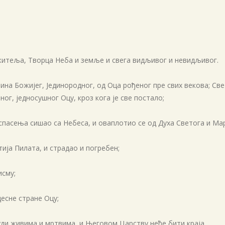
ржитеља, Творца Неба и земље и свега видљивог и невидљивог.
 Сина Божијег, Јединородног, од Оца рођеног пре свих векова; Св
ног, једносушног Оцу, кроз кога је све постало;
г спасења сишао са Небеса, и оваплотио се од Духа Светога и Мар
тија Пилата, и страдао и погребен;
исму;
десне стране Оцу;
суди живима и мртвима, и Његовом Царству неће бити краја.