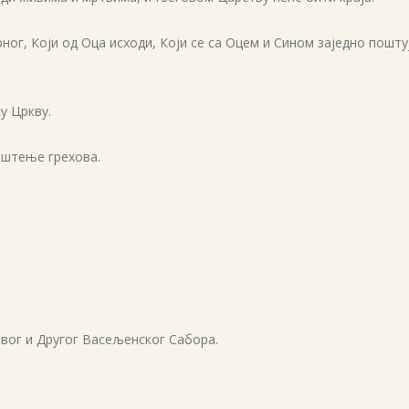
ног, Који од Оца исходи, Који се са Оцем и Сином заједно поштуј
у Цркву.
оштење грехова.
вог и Другог Васељенског Сабора.