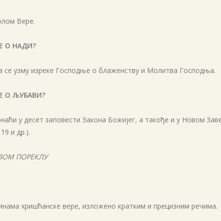
олом Вере.
Е О НАДИ?
да се узму изреке Господње о блаженству и Молитва Господња.
Е О ЉУБАВИ?
и у десет заповести Закона Божијег, а такође и у Новом Завету (
 19 и др.).
ВОМ ПОРЕКЛУ
инама хришћанске вере, изложено кратким и прецизним речима.