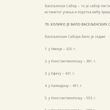
Васељенски Сабор – то је сабор паст
истинитог учења и поретка мећу Хриш
70. КОЛИКО ЈЕ БИЛО ВАСЕЉЕНСКИХ 
Васељенских Сабора било је седам:
1. у Никеји – 325. г.
2. у Константинопољу – 381. г.
3. у Ефесу – 431. г.
4. у Халкидону – 451. г.
5. у Константинопољу – 553. г.