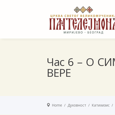
Час 6 – О С
ВЕРЕ
Home
/
Духовност
/
Катихизис
/