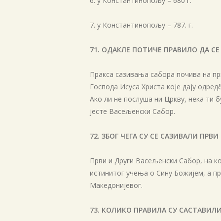
6. у Константинопољу – 680 г.
7. у Константинопољу – 787. г.
71. ОДАКЛЕ ПОТИЧЕ ПРАВИЛО ДА С
Пракса сазивања сабора почива на при
Господа Исуса Христа које дају одред
Ако ли не послуша ни Цркву, нека ти 
јесте Васељенски Сабор.
72. ЗБОГ ЧЕГА СУ СЕ САЗИВАЛИ ПРВ
Први и Други Васељенски Сабор, на ко
истинитог учења о Сину Божијем, а п
Македонијевог.
73. КОЛИКО ПРАВИЛА СУ САСТАВИЛИ