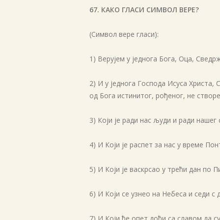
67. КАКО ГЛАСИ СИМВОЛ ВЕРЕ?
(Символ вере гласи):
1) Верујем у једнога Бога, Оца, Свед
2) И у једнога Господа Исуса Христа,
од Бога истинитог, рођеног, не створе
3) Који је ради нас људи и ради наше
4) И Који је распет за нас у време Пон
5) И Који је васкрсао у трећи дан по П
6) И Који се узнео на Небеса и седи с 
7) И Који ће опет доћи са славом да 