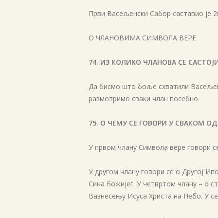
Први Васељенски Сабор саставио је 20
О ЧЛАНОВИМА СИМВОЛА ВЕРЕ
74. ИЗ КОЛИКО ЧЛАНОВА СЕ САСТОЈ
Да бисмо што боље схватили Васељенс
размотримо сваки члан посебно.
75. О ЧЕМУ СЕ ГОВОРИ У СВАКОМ О
У првом члану Символа вере говори се
У другом члану говори се о Другој Ип
Сина Божијег. У четвртом члану – о с
Вазнесењу Исуса Христа на Небо. У с