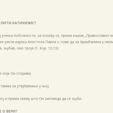
ДЕЛИТИ КАТИХИЗИС?
ј учења побожности, за основу се, према књизи „Православно и
е узети изрека Апостола Павла о томе да за Хришћанина у ово
 љубав, ово троје (1. Кор. 13,13).
е које Он открива;
дствима за утврђивање у њој;
гу и према свему што Он заповеда да се љуби.
Е О ВЕРИ?