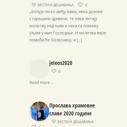
ВЕСТИ И ДЕШАВАЊА
0
„Болује ли ко међу вама, нека дозове
старешине црквене, те нека читају
молитву над њим и нека га помажу
уљем у име Господње. И молитва вере
помоћи ће болеснику, и
[...]
jeleos2020
0
Read more ...
Прослава храмовне
славе 2020 године
ВЕСТИ И ДЕШАВАЊА