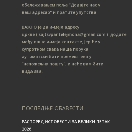
обележавањем поља “Додајте нас у
ваш адресар“ и пратите упутства.
ВАЖНО
је да и-мејл адресу
цркве
( sajtsvpantelejmona
@gmail.com )
додате
међу ваше и-мејл контакте, јер ће у
супротном свака наша порука
аутоматски бити премештена у
“непожељну пошту“, и неће вам бити
видљива.
ПОСЛЕДЊЕ ОБАВЕСТИ
РАСПОРЕД ИСПОВЕСТИ ЗА ВЕЛИКИ ПЕТАК
2026