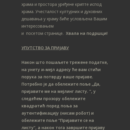
храма и простора уређене крипте испод
храма. Учесталост културних и духовних
дешавања у храму биће условљена Вашим
интересовањем
и посетом странице.
Хвала на подршци!
УПУТСТВО ЗА ПРИЈАВУ
Након што пошаљете трежене податке,
на унету и-мејл адресу ће вам стићи
порука за потврду ваше пријаве.
Потребно је да обележите поље „Да,
пријавите ме на мeјлинг листу.
”, у
следећем прозору обележите
ква
дратић поред поља за
аутентификацију (нисам робот) и
обележите поље “Пријавите се на
листу“, а након тога завршите пријаву