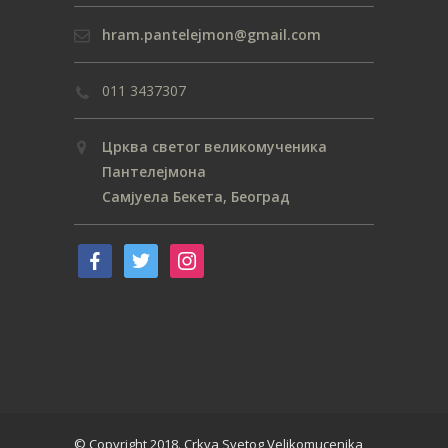
hram.pantelejmon@gmail.com
011 3437307
Црква светог великомученика
Пантелејмона
Самјуела Бекета, Београд
© Copyright 2018. Crkva Svetog Velikomucenika