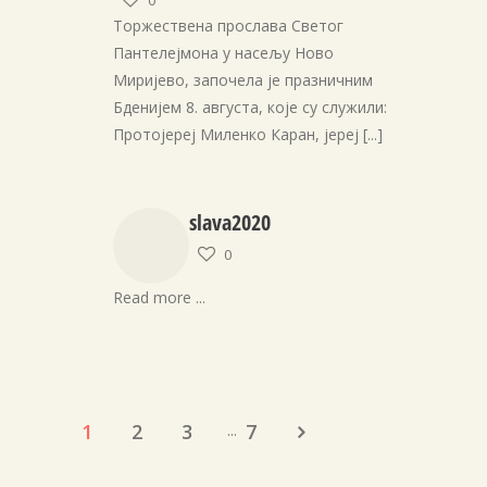
0
Торжествена прослава Светог
Пантелејмона у насељу Ново
Миријево, започела је празничним
Бденијем 8. августа, које су служили:
Протојереј Миленко Каран, јереј
[...]
slava2020
0
Read more ...
1
2
3
7
...