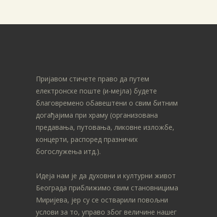
Пријавом стичете право да путем
електронске поште (и-мејла) будете
благовремено обавештени о свим битним
догађајима при храму (организована
предавања, путовања, ликовне изложбе,
концерти, распоред празничих
богослужења итд.).
Идеја нам је да духовни и културни живот
Београда приближимо свим становницима
Миријева, јер су се остварили повољни
услови за то, управо због величине нашег